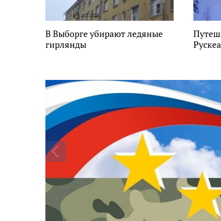
В Выборге убирают ледяные
Путеше
гирлянды
Руске