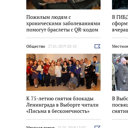
Пожилым людям с
В ГИБ
хроническими заболеваниями
сформ
помогут браслеты с QR-кодом
вчераш
Выбор
Общество
27.01.2019 20:10
Местное
Выбрать
новость
К 75-летию снятия блокады
В Выб
Ленинграда в Выборге читали
посвя
«Письма в бесконечность»
сняти
Местное время
25.01.2019 13:07
Выбрать