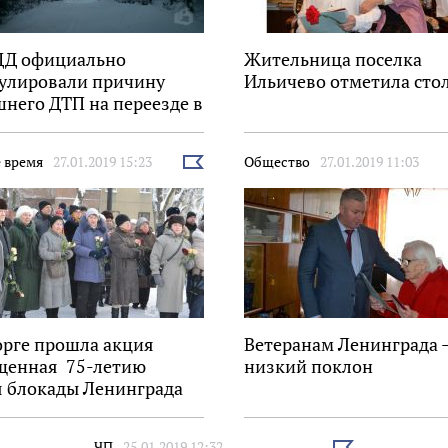
ДД официально
Жительница поселка
улировали причину
Ильичево отметила сто
него ДТП на переезде в
ге
 время
27.01.2019 15:23
Общество
27.01.2019 11:03
Выбрать
новость
орге прошла акция
Ветеранам Ленинграда 
щенная 75-летию
низкий поклон
я блокады Ленинграда
ЧП
25.01.2019 12:32
Выбрать