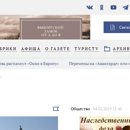
В
Одноклассники
YouTube
Тел
контакте
Свеж
БРИКИ
АФИША
О ГАЗЕТЕ
ТУРИСТУ
АРХИ
овь распахнул «Окно в Европу»
Перемены на «Авангарде» или 
7
Общество
04.02.2019 12:48
Выбрать
новость