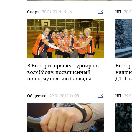
Еще
Спорт
30.01.2019 15:46
ЧП
30.0
новости
Выбрать
новость
В Выборге прошел турнир по
Выбор
волейболу, посвященный
нашли
полному снятию блокады
ДТП н
Ленинграда
Общество
29.01.2019 14:29
ЧП
29.0
Выбрать
новость