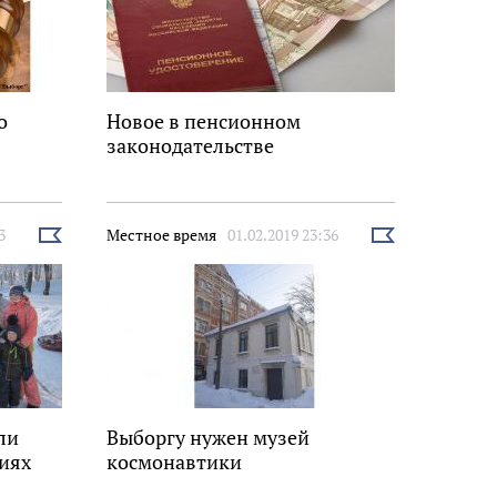
о
Новое в пенсионном
законодательстве
3
Местное время
01.02.2019 23:36
Выбрать
Выбрать
новость
новость
ли
Выборгу нужен музей
циях
космонавтики