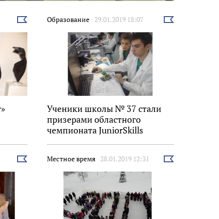
Образование
29.01.2019 18:07
Выбрать
Выбрать
новость
новость
г»
Ученики школы № 37 стали
призерами областного
чемпионата JuniorSkills
Местное время
28.01.2019 12:31
Выбрать
Выбрать
новость
новость