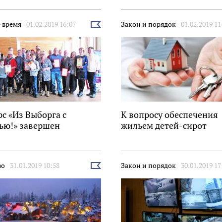
 время
01.02.2019 16:07
Закон и порядок
01.02.2019 11
Выбрать
новость
с «Из Выборга с
К вопросу обеспечения
ью!» завершен
жильем детей-сирот
во
31.01.2019 10:58
Закон и порядок
30.01.2019 17
Выбрать
новость