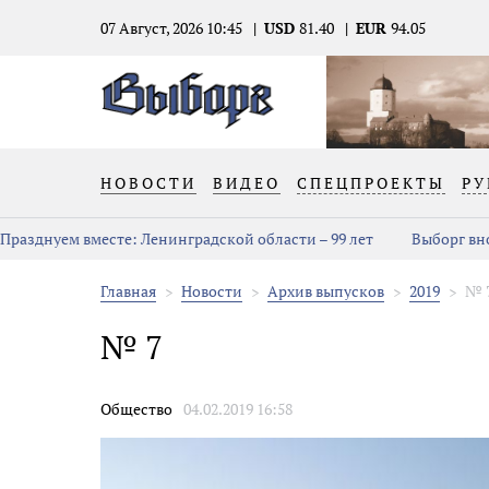
07 Август, 2026 10:45
USD
81.40
EUR
94.05
НОВОСТИ
ВИДЕО
СПЕЦПРОЕКТЫ
РУ
Празднуем вместе: Ленинградской области – 99 лет
Выборг вн
Главная
Новости
Архив выпусков
2019
№ 
№ 7
Новости
Общество
04.02.2019 16:58