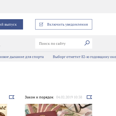
еграм
ий выпуск
Включить уведомления
Искать
В
новое дыхание для спорта
Выборг отметит 82-ю годовщину ок
Закон и порядок
04.02.2019 10:38
Выбрать
Выбрать
новость
новость