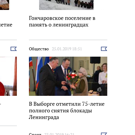
Гончаровское поселение в
летие
память о ленинградцах
Общество
25.01.2019 18:51
Выбрать
Выбрать
новость
новость
–
В Выборге отметили 75-летие
полного снятия блокады
Ленинграда
Спорт
23.01.2019 16:21
Выбрать