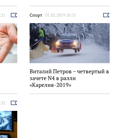
:21
Спорт
01.02.2019 10:31
Выбрать
Выбрать
новость
новость
Виталий Петров – четвертый в
зачете N4 в ралли
«Карелия-2019»
:32
Выбрать
новость