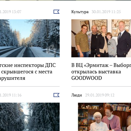
1.2019 13:07
Культура
30.01.2019 11:25
Выбрать
новость
гские инспекторы ДПС
В ВЦ «Эрмитаж – Выбор
 скрывшегося с места
открылась выставка
арушителя
GOODWOOD
1.2019 11:16
Люди
29.01.2019 09:12
Выбрать
новость