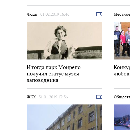
Люди
01.02.2019 16:46
Местное
Выбрать
новость
И тогда парк Монрепо
Конкур
получил статус музея-
любов
заповедника
ЖКХ
31.01.2019 13:36
Общест
Выбрать
новость