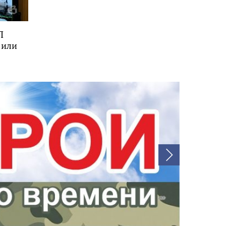
П
 или