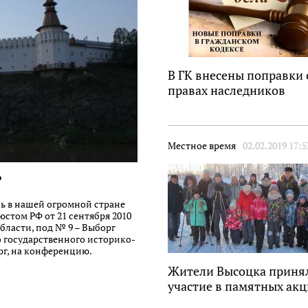
В ГК внесены поправки 
правах наследников
Местное время
02.02.2019 17:5
?
ь в нашей огромной стране
стом РФ от 21 сентября 2010
области, под № 9 – Выборг
о государственного историко-
рг, на конференцию.
Жители Высоцка приня
участие в памятных ак