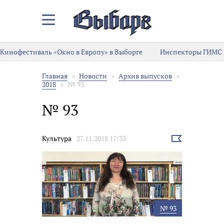
Закрыть/
Открыть
меню
Кинофестиваль «Окно в Европу» в Выборге
Инспекторы ГИМС 
Главная
Новости
Архив выпусков
2018
№ 93
№ 93
Новости
Культура
27.11.2018 17:33
Выбрать
новость
№ 93