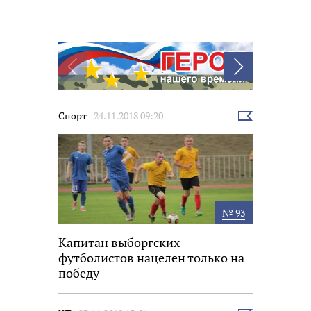
Еще
Спорт
24.11.2018 09:20
новости
Выбрать
новость
№ 93
Капитан выборгских
футболистов нацелен только на
победу