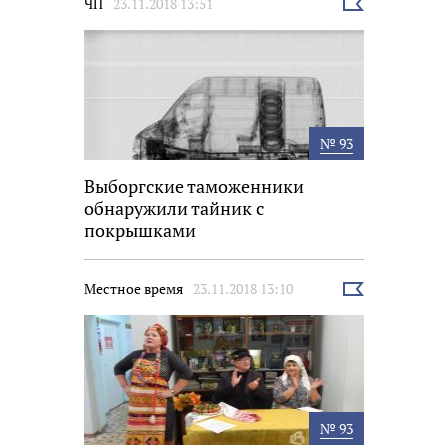
ЧП
23.11.2018 13:51
Выбрать
новость
№ 93
Выборгские таможенники
обнаружили тайник с
покрышками
Местное время
23.11.2018 13:10
Выбрать
новость
№ 93