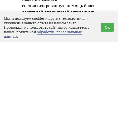
специализированную помощь более
доступной для жителей отдаленных
районов, а диагностику -
Мы используем cookies и другие технологии для
улучшения вашего опыта на нашем сайте.
максимально ранней и
Продолжая использовать сайт, вы соглашаетесь с
OK
своевременной.
нашей политикой
обработки персональных
данных
.
Реклама
Последние новости
Местное время
05.08.2026 22:00
Выбрать
новость