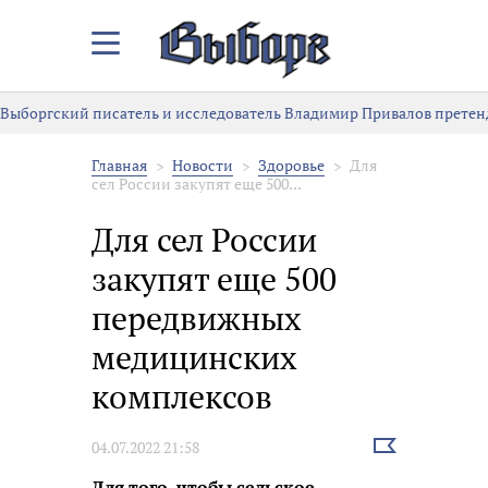
Закрыть/
Открыть
меню
Выборгский писатель и исследователь Владимир Привалов претен
Главная
Новости
Здоровье
Для
сел России закупят еще 500...
Для сел России
закупят еще 500
передвижных
медицинских
комплексов
Выбрать
04.07.2022 21:58
новость
Для того, чтобы сельское