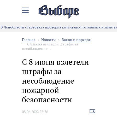
Закрыть/
Открыть
меню
В Ленобласти стартовала проверка котельных: готовимся к зиме в
Главная
Новости
Закон и порядок
С 8 июня взлетели штрафы за
несоблюдение...
С 8 июня взлетели
штрафы за
несоблюдение
пожарной
безопасности
Выбрать
08.06.2022 22:36
новость