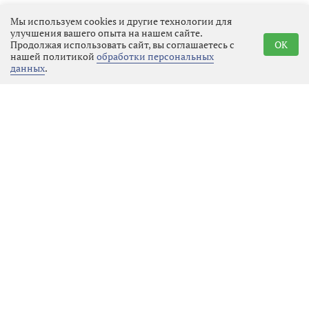
нарушил закон. На него завели
Мы используем cookies и другие технологии для
административное дело, а мировой
улучшения вашего опыта на нашем сайте.
судья Выборгского района признал
Продолжая использовать сайт, вы соглашаетесь с
OK
нашей политикой
обработки персональных
его виновным. Наказание оказалось
данных
.
хоть и небольшим, но ощутимым —
три тысячи рублей штрафа.
Информацию об этом опубликовала
пресс-служба прокуратуры
Ленинградской области.
Юридически здесь всё просто, но
важно понимать главное. Закон
защищает честь и достоинство
человека не только на улице или на
работе, но и в виртуальном
пространстве. Оскорбление
считается таковым, даже если оно
отправлено в виде текста, а не
сказано вслух. Главный критерий —