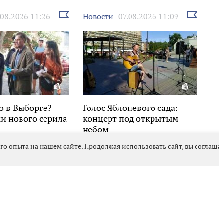
летию региона
Выбрать
Выбрать
Новости
.08.2026 11:26
07.08.2026 11:09
новость
новость
о в Выборге?
Голос Яблоневого сада:
и нового серила
концерт под открытым
небом
го опыта на нашем сайте. Продолжая использовать сайт, вы согла
ошли в сборную Ленобласти
Выбрать
новость