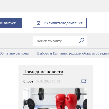
еграм
ий выпуск
Включить уведомления
Искать
В
00-летию региона
Выборг и Калининградская область объедин
Последние новости
Спорт
07.08.2026 16:33
Выбрать
новость