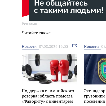
Реклама
Читайте также
Выбрать
Новости
Новости
07.08.2026 16:33
07
новость
Поддержка олимпийского
Эконадзор
резерва: область помогла
грузовики
«Фавориту» с инвентарём
поселении