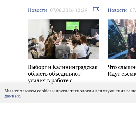
Выбрать
Новости
Новости
07.08.2026 12:29
07
новость
Выборг и Калининградская
Что слышн
область объединяют
Идут съемк
усилия в работе с
молодёжью
Мы используем cookies и другие технологии для улучшения ваше
данных
.
Школьники из Выборга в
на «Большой перемене»
30.07.2026 22:15