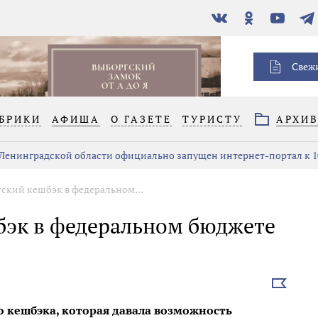
В
Одноклассники
YouTube
Тел
контакте
Свеж
БРИКИ
АФИША
О ГАЗЕТЕ
ТУРИСТУ
АРХИ
 Ленинградской области официально запущен интернет-портал к 1
тский кешбэк в федеральном...
шбэк в федеральном бюджете
Выбрать
новость
о кешбэка, которая давала возможность