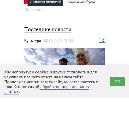
Реклама
Последние новости
Культура
08.08.2026 21:34
Выбрать
новость
Мы используем cookies и другие технологии для
улучшения вашего опыта на нашем сайте.
Продолжая использовать сайт, вы соглашаетесь с
OK
нашей политикой
обработки персональных
данных
.
Кинофестиваль «Окно в Европу»
в Выборге
Закон и порядок
08.08.2026 21:14
Выбрать
новость