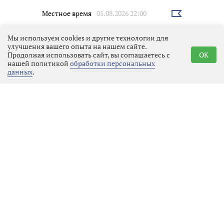
Местное время
05.08.2026 22:00
Выбрать
новость
Мы используем cookies и другие технологии для
улучшения вашего опыта на нашем сайте.
Продолжая использовать сайт, вы соглашаетесь с
OK
нашей политикой
обработки персональных
данных
.
Фильм «Без оглядки» открыл
зрительский конкурс
«Выборгский счёт» на 34-м
фестивале «Окно в Европу»
Люди
05.08.2026 20:33
Выбрать
новость