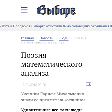
Закрыть/
Открыть
меню
«Путь к Победе»: в Выборге отметили 82-ю годовщину окончания 
Главная
Новости
Люди
Поэзия
математического анализа
Поэзия
математического
анализа
Выбрать
12.01.2018 00:00
новость
Ученики Ларисы Михальченко
знали ее предмет на «отлично».
Удивительные все-таки люди –