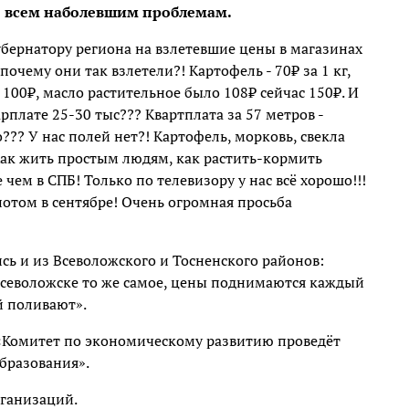
о всем наболевшим проблемам.
бернатору региона на взлетевшие цены в магазинах
почему они так взлетели?! Картофель - 70₽ за 1 кг,
 100₽, масло растительное было 108₽ сейчас 150₽. И
рплате 25-30 тыс??? Квартплата за 57 метров -
о??? У нас полей нет?! Картофель, морковь, свекла
 Как жить простым людям, как растить-кормить
чем в СПБ! Только по телевизору у нас всё хорошо!!!
потом в сентябре! Очень огромная просьба
сь и из Всеволожского и Тосненского районов:
о Всеволожске то же самое, цены поднимаются каждый
й поливают».
 «Комитет по экономическому развитию проведёт
бразования».
рганизаций.