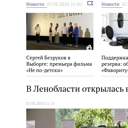
Выбрать
Новости
Новости
07.08.2026 21:01
07
новость
Сергей Безруков в
Поддержка
Выборге: премьера фильма
резерва: о
«Не по-детски»
«Фавориту
В Ленобласти открылась
07.08.2026 21:25