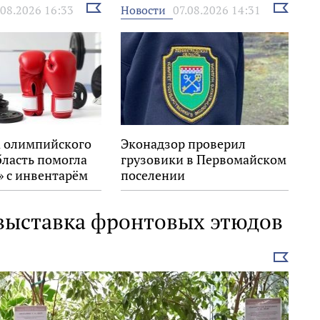
Выбрать
Выбрать
Новости
.08.2026 16:33
07.08.2026 14:31
новость
новость
 олимпийского
Эконадзор проверил
бласть помогла
грузовики в Первомайском
» с инвентарём
поселении
 выставка фронтовых этюдов
Выбрать
новость