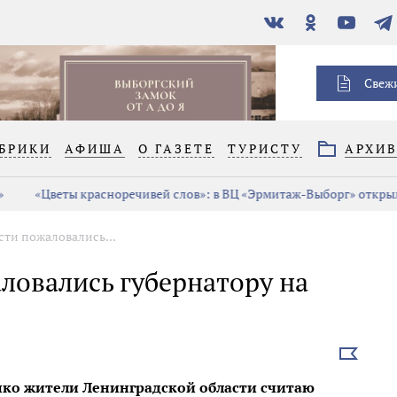
В
Одноклассники
YouTube
Тел
контакте
Свеж
БРИКИ
АФИША
О ГАЗЕТЕ
ТУРИСТУ
АРХИ
«Цветы красноречивей слов»: в ВЦ «Эрмитаж-Выборг» открыла
ти пожаловались...
ловались губернатору на
Выбрать
новость
нко жители Ленинградской области считаю