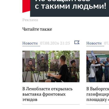
Реклама
Читайте также
Выбрать
Новости
Новости
07.08.2026 21:25
07
новость
В Ленобласти открылась
В Выборгс
выставка фронтовых
газифицир
этюдов
площадку 