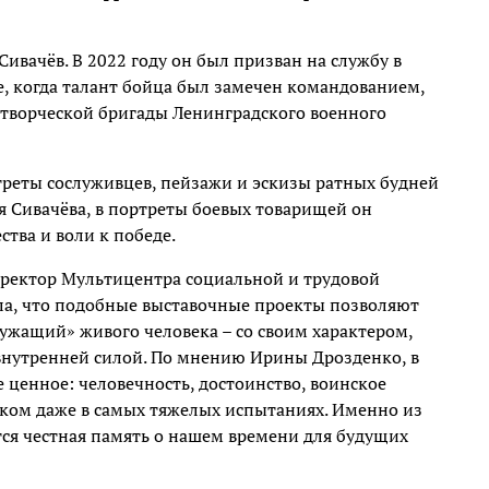
вачёв. В 2022 году он был призван на службу в
, когда талант бойца был замечен командованием,
 творческой бригады Ленинградского военного
треты сослуживцев, пейзажи и эскизы ратных будней
я Сивачёва, в портреты боевых товарищей он
тва и воли к победе.
иректор Мультицентра социальной и трудовой
ла, что подобные выставочные проекты позволяют
ужащий» живого человека – со своим характером,
внутренней силой. По мнению Ирины Дрозденко, в
ценное: человечность, достоинство, воинское
еком даже в самых тяжелых испытаниях. Именно из
тся честная память о нашем времени для будущих