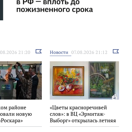
Выбрать
Выбрать
Новости
.08.2026 21:20
07.08.2026 21:12
новость
новость
ком районе
«Цветы красноречивей
овали новую
слов»: в ВЦ «Эрмитаж-
«Роскара»
Выборг» открылась летняя
выставка