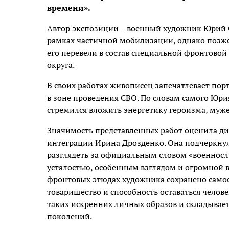
времени».
Автор экспозиции – военный художник Юрий Си
рамках частичной мобилизации, однако позже
его перевели в состав специальной фронтовой
округа.
В своих работах живописец запечатлевает пор
в зоне проведения СВО. По словам самого Юри
стремился вложить энергетику героизма, мужес
Значимость представленных работ оценила д
интеграции Ирина Дрозденко. Она подчеркну
разглядеть за официальным словом «военносл
усталостью, особенным взглядом и огромной 
фронтовых этюдах художника сохранено самое 
товарищество и способность оставаться челов
таких искренних личных образов и складывае
поколений.