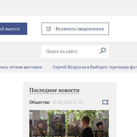
еграм
ий выпуск
Включить уведомления
Искать
В
сь летняя выставка
Сергей Безруков в Выборге: премьера фил
Последние новости
Общество
07.08.2026 21:25
Выбрать
новость