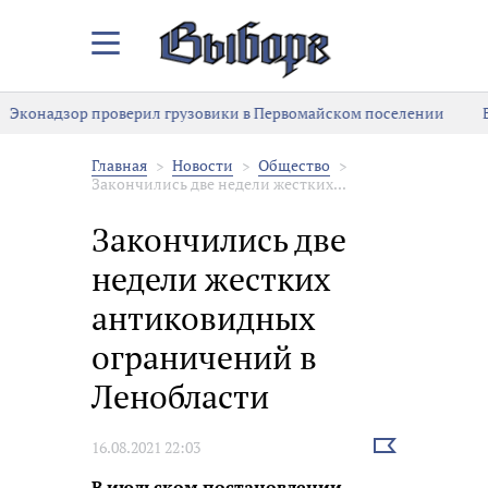
Закрыть/
Открыть
меню
Эконадзор проверил грузовики в Первомайском поселении
В
Главная
Новости
Общество
Закончились две недели жестких...
Закончились две
недели жестких
антиковидных
ограничений в
Ленобласти
Выбрать
16.08.2021 22:03
новость
В июльском постановлении