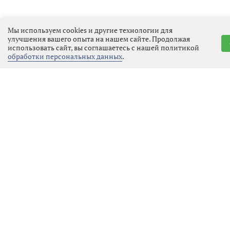
Мы используем cookies и другие технологии для
улучшения вашего опыта на нашем сайте. Продолжая
использовать сайт, вы соглашаетесь с нашей политикой
обработки персональных данных
.
Реклама
Последние новости
Спорт
07.08.2026 16:33
Выбрать
новость
Поддержка олимпийского
резерва: область помогла