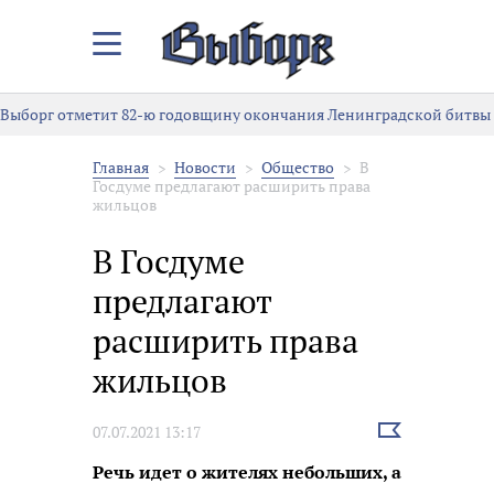
Закрыть/
Открыть
меню
Выборг отметит 82-ю годовщину окончания Ленинградской битвы
Главная
Новости
Общество
В
Госдуме предлагают расширить права
жильцов
В Госдуме
предлагают
расширить права
жильцов
Выбрать
07.07.2021 13:17
новость
Речь идет о жителях небольших, а