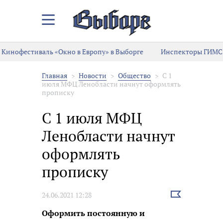
Закрыть/
Открыть
меню
Кинофестиваль «Окно в Европу» в Выборге
Инспекторы ГИМС 
Главная
Новости
Общество
С 1
июля МФЦ Ленобласти начнут оформлять
прописку
С 1 июля МФЦ
Ленобласти начнут
оформлять
прописку
Выбрать
24.06.2021 12:28
новость
Оформить постоянную и