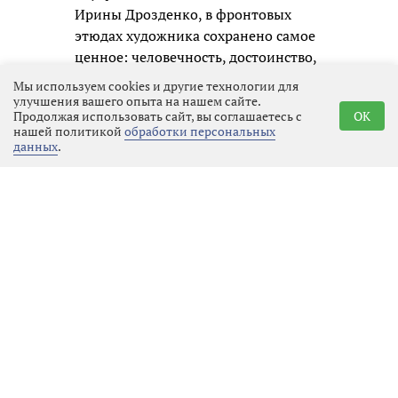
Ирины Дрозденко, в фронтовых
этюдах художника сохранено самое
ценное: человечность, достоинство,
воинское товарищество и
Мы используем cookies и другие технологии для
способность оставаться человеком
улучшения вашего опыта на нашем сайте.
Продолжая использовать сайт, вы соглашаетесь с
OK
даже в самых тяжелых испытаниях.
нашей политикой
обработки персональных
Именно из таких искренних личных
данных
.
образов и складывается честная
память о нашем времени для
будущих поколений.
Реклама