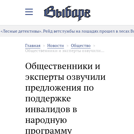
Закрыть/
Открыть
меню
«Лесные детективы». Рейд ветслужбы на лошадях прошел в лесах В
Главная
Новости
Общество
Общественники и эксперты озвучили...
Общественники и
эксперты озвучили
предложения по
поддержке
инвалидов в
народную
программу