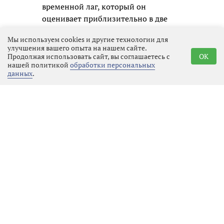
временной лаг, который он
оценивает приблизительно в две
недели. Пока же рынок находится в
Мы используем cookies и другие технологии для
переходной стадии, где позитивная
улучшения вашего опыта на нашем сайте.
динамика уже очевидна, но
Продолжая использовать сайт, вы соглашаетесь с
OK
нашей политикой
обработки персональных
говорить о решении всех проблем
данных
.
преждевременно.
Реклама
Последние новости