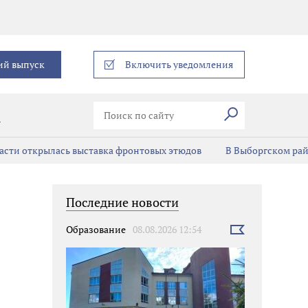
еграм
ий выпуск
Включить уведомления
Искать
В
асти открылась выставка фронтовых этюдов
В Выборгском ра
Последние новости
Образование
08.08.2026 12:54
Выбрать
новость