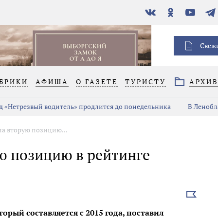
В
Одноклассники
YouTube
Тел
контакте
Свеж
БРИКИ
АФИША
О ГАЗЕТЕ
ТУРИСТУ
АРХИ
д «Нетрезвый водитель» продлится до понедельника
В Ленобл
ла вторую позицию...
ю позицию в рейтинге
Выбрать
новость
орый составляется с 2015 года, поставил