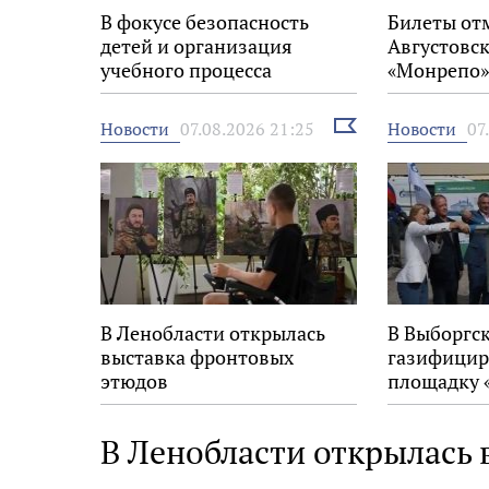
В фокусе безопасность
Билеты от
детей и организация
Августовск
учебного процесса
«Монрепо»
Выбрать
Новости
Новости
07.08.2026 21:25
07
новость
В Ленобласти открылась
В Выборгс
выставка фронтовых
газифицир
этюдов
площадку 
В Ленобласти открылась