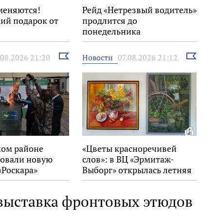
меняются!
Рейд «Нетрезвый водитель»
ий подарок от
продлится до
понедельника
Выбрать
Выбрать
Новости
.08.2026 21:20
07.08.2026 21:12
новость
новость
ком районе
«Цветы красноречивей
овали новую
слов»: в ВЦ «Эрмитаж-
«Роскара»
Выборг» открылась летняя
выставка
 выставка фронтовых этюдов