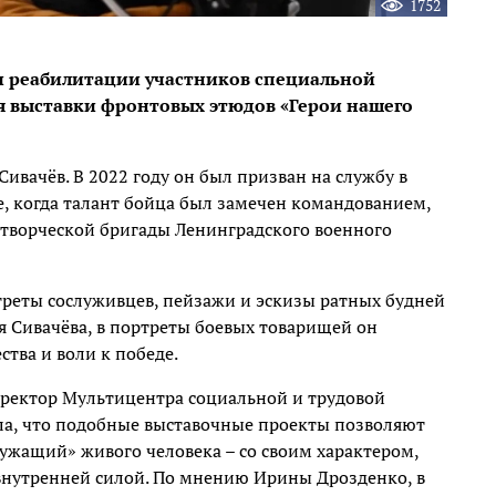
1752
и реабилитации участников специальной
я выставки фронтовых этюдов «Герои нашего
вачёв. В 2022 году он был призван на службу в
, когда талант бойца был замечен командованием,
 творческой бригады Ленинградского военного
треты сослуживцев, пейзажи и эскизы ратных будней
я Сивачёва, в портреты боевых товарищей он
тва и воли к победе.
иректор Мультицентра социальной и трудовой
ла, что подобные выставочные проекты позволяют
ужащий» живого человека – со своим характером,
внутренней силой. По мнению Ирины Дрозденко, в