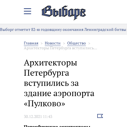
Закрыть/
Открыть
меню
Выборг отметит 82-ю годовщину окончания Ленинградской битвы
Главная
Новости
Общество
Архитекторы Петербурга вступились...
Архитекторы
Петербурга
вступились за
здание аэропорта
«Пулково»
Выбрать
30.12.2021 11:43
новость
Петербургские архитекторы