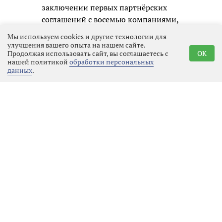
заключении первых партнёрских
соглашений с восемью компаниями,
среди которых «Коммерсантъ»,
Мы используем cookies и другие технологии для
«Теремок», «Апатит», «Филип
улучшения вашего опыта на нашем сайте.
Продолжая использовать сайт, вы соглашаетесь с
OK
Моррис Ижора», «Воздушные Ворота
нашей политикой
обработки персональных
Северной Столицы», «Приматек»,
данных
.
«Каппа Рус» и «Супервэйв групп». В
сотрудничестве с ними
запланированы регата с парусами
Билибина, дегустации выборгского
кренделя и копорского чая,
строительство и ремонт социальных
объектов, детские картонные
лабиринты и фотовыставки.
Празднование 100-летия
Ленинградской области продлится
весь 2027 год. Ознакомиться с
афишей событий и оставить свой