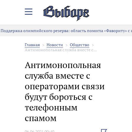
Закрыть/
Открыть
меню
Поддержка олимпийского резерва: область помогла «Фавориту» с
Главная
Новости
Общество
Антимонопольная служба вместе с...
Антимонопольная
служба вместе с
операторами связи
будут бороться с
телефонным
спамом
Выбрать
06.06.2021 00:40