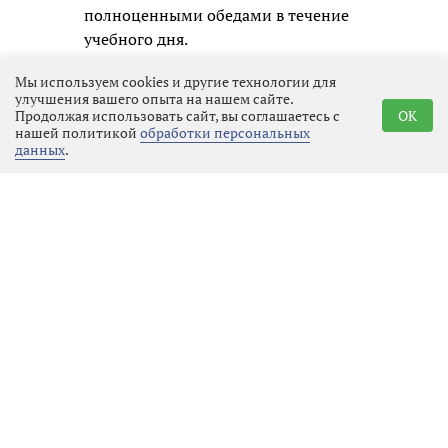
полноценными обедами в течение
учебного дня.
Сразу после совещания его
Мы используем cookies и другие технологии для
улучшения вашего опыта на нашем сайте.
участники провели выездной
Продолжая использовать сайт, вы соглашаетесь с
OK
осмотр помещений Дома культуры,
нашей политикой
обработки персональных
данных
.
которые планируется задействовать
под классы и дополнительные
занятия. Цель визита — оценить,
насколько эти пространства
соответствуют требованиям для
полноценной учебы и смогут ли они
обеспечить необходимый уровень
защиты и комфорта для ребят.
Глава администрации взял ситуацию
с обучением рощинских
школьников под личный контроль.
Все принимаемые решения