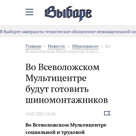
Закрыть/
Открыть
меню
В Выборге завершили техническое обновление межквартальной к
Главная
Новости
Образование
Во
Всеволожском Мультицентре будут...
Во Всеволожском
Мультицентре
будут готовить
шиномонтажников
Выбрать
14.07.2021 14:56
новость
Во Всеволожском Мультицентре
социальной и трудовой