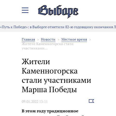
Закрыть/
Открыть
меню
«Путь к Победе»: в Выборге отметили 82-ю годовщину окончания 
Главная
Новости
Местное время
Жители Каменногорска стали
участниками...
Жители
Каменногорска
стали участниками
Марша Победы
Выбрать
09.05.2022 13:11
новость
В этом году традиционное