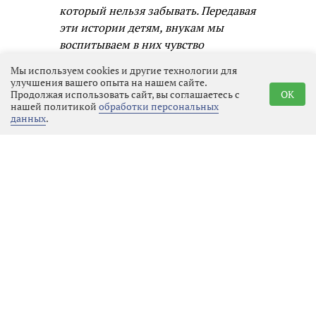
который нельзя забывать. Передавая
эти истории детям, внукам мы
воспитываем в них чувство
ответственности, гордости и
Мы используем cookies и другие технологии для
единства с народом. Я рада, что
улучшения вашего опыта на нашем сайте.
через творчество и музыку могу
Продолжая использовать сайт, вы соглашаетесь с
OK
нашей политикой
обработки персональных
быть частью этого процесса.
данных
.
Участник ансамбля «Гвардия»
Михаил Дубайлов отметил, что
сохранение памяти о подвигах — это
долг каждого. Будущие поколения
должны знать, какой ценой была
завоёвана свобода. Память о
подвигах предков формирует
чувство принадлежности к великой
культуре, учит ценить свободу и
уважать тех, кто её отстаивал. Без
этой памяти мы теряем связь с