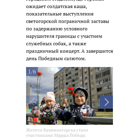
ожидает солдатская каша,
показательные выступления
светогорской пограничной заставы
по задержанию условного
нарушителя границы с участием
служебных собак, а также
праздничный концерт. А завершится
день Победным салютом.
1/6
Жители Каменногорска стали
Жители Кам
участниками Марша Победы
участникам