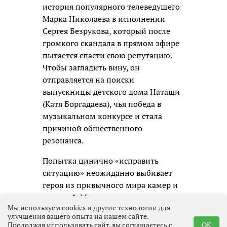
история популярного телеведущего
Марка Николаева в исполнении
Сергея Безрукова, который после
громкого скандала в прямом эфире
пытается спасти свою репутацию.
Чтобы загладить вину, он
отправляется на поиски
выпускницы детского дома Наташи
(Катя Боргадаева), чья победа в
музыкальном конкурсе и стала
причиной общественного
резонанса.
Попытка цинично «исправить
ситуацию» неожиданно выбивает
героя из привычного мира камер и
соцсетей. Марк сталкивается с
Мы используем cookies и другие технологии для
реальной жизнью и погружается в
улучшения вашего опыта на нашем сайте.
проблемы совершенно разных
Продолжая использовать сайт, вы соглашаетесь с
OK