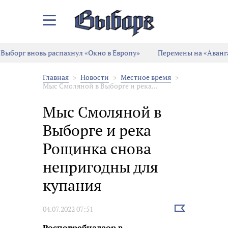
Закрыть/
Открыть
меню
Выборг вновь распахнул «Окно в Европу»
Перемены на «Аванга
Главная
Новости
Местное время
Мыс Смоляной в Выборге и река...
Мыс Смоляной в
Выборге и река
Рощинка снова
непригодны для
купания
Выбрать
04.07.2022 07:51
новость
Роспотребнадзор в