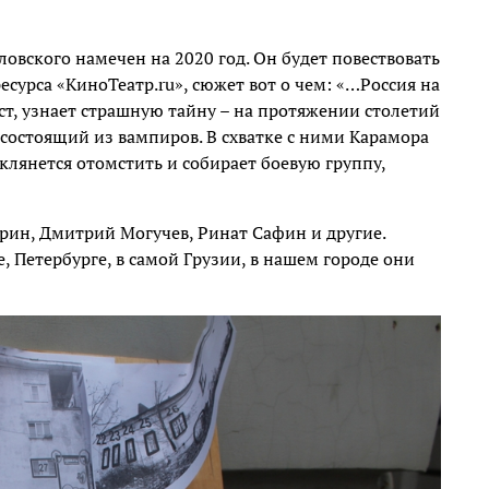
овского намечен на 2020 год. Он будет повествовать
урса «КиноТеатр.ru», сюжет вот о чем: «…Россия на
т, узнает страшную тайну – на протяжении столетий
состоящий из вампиров. В схватке с ними Карамора
клянется отомстить и собирает боевую группу,
урин, Дмитрий Могучев, Ринат Сафин и другие.
, Петербурге, в самой Грузии, в нашем городе они