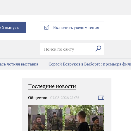
еграм
ий выпуск
Включить уведомления
Искать
В
сь летняя выставка
Сергей Безруков в Выборге: премьера фил
Последние новости
Общество
07.08.2026 21:25
Выбрать
новость