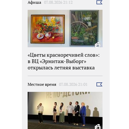
Афиша
07.08.2026 21:12
Выбрать
новость
«Цветы красноречивей слов»:
в ВЦ «Эрмитаж-Выборг»
открылась летняя выставка
Местное время
07.08.2026 21:01
Выбрать
новость
орге Прогонную улицу камуфлируют под Тифлис для киносъемок