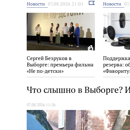
Выбрать
Новости
Новости
07.08.2026 21:01
07
новость
Сергей Безруков в
Поддержка
Выборге: премьера фильма
резерва: о
«Не по-детски»
«Фавориту
Что слышно в Выборге? И
07.08.2026 11:26