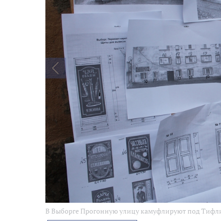
В Выборге Прогонную улицу камуфлируют под Тифл