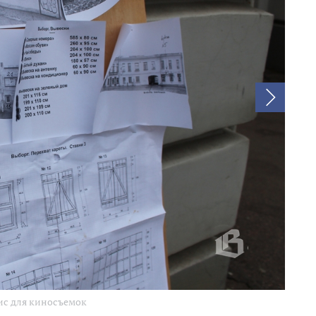
ис для киносъемок
В Выб