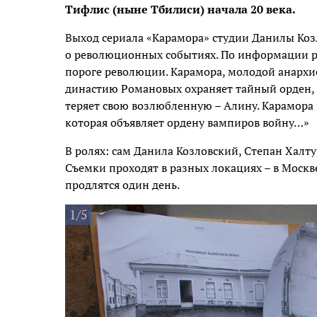
Тифлис (ныне Тбилиси) начала 20 века.
Выход сериала «Карамора» студии Данилы Козл
о революционных событиях. По информации рес
пороге революции. Карамора, молодой анархис
династию Романовых охраняет тайный орден, 
теряет свою возлюбленную – Алину. Карамора 
которая объявляет ордену вампиров войну…»
В ролях: сам Данила Козловский, Степан Халт
Съемки проходят в разных локациях – в Москве
продлятся один день.
1/5