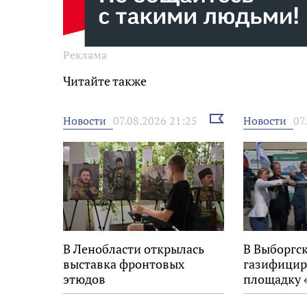
Реклама
Читайте также
Выбрать
Новости
Новости
07.08.2026 21:25
07
новость
В Ленобласти открылась
В Выборгс
выставка фронтовых
газифицир
этюдов
площадку 