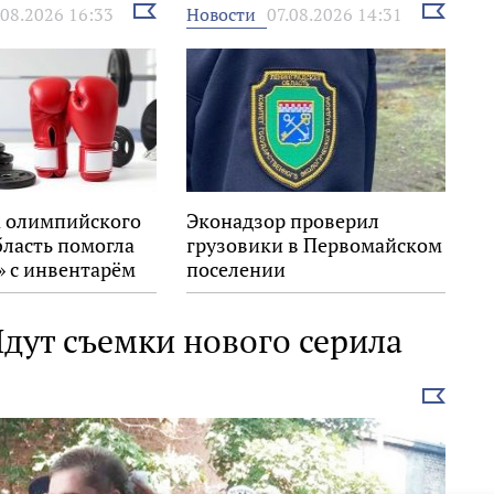
Выбрать
Выбрать
Новости
.08.2026 16:33
07.08.2026 14:31
новость
новость
 олимпийского
Эконадзор проверил
бласть помогла
грузовики в Первомайском
» с инвентарём
поселении
дут съемки нового серила
Выбрать
новость