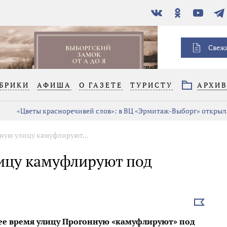
В
Одноклассники
YouTube
Тел
контакте
Свеж
БРИКИ
АФИША
О ГАЗЕТЕ
ТУРИСТУ
АРХИ
«Цветы красноречивей слов»: в ВЦ «Эрмитаж-Выборг» открыла
ную улицу камуфлируют...
ицу камуфлируют под
Выбрать
новость
щее время улицу Прогонную «камуфлируют» под