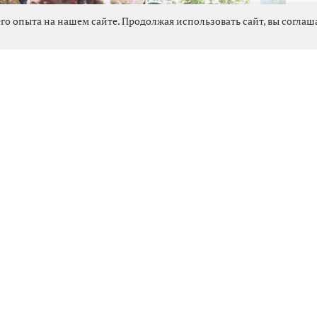
го опыта на нашем сайте. Продолжая использовать сайт, вы согла
2892
ушано в Выборге» — детективная комедия,
тмосферных проектов года. Режиссёром картины
тросюжетных историй с глубоким погружением в