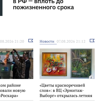
Выбрать
Выбрать
Новости
.08.2026 21:20
07.08.2026 21:12
новость
новость
ком районе
«Цветы красноречивей
овали новую
слов»: в ВЦ «Эрмитаж-
«Роскара»
Выборг» открылась летняя
выставка