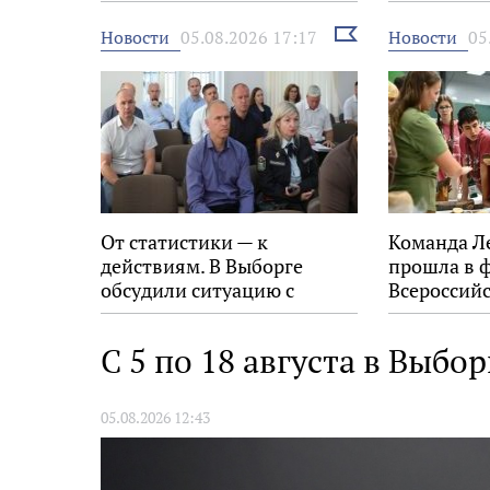
на 34-м фестивале «Окно в
награду «
Европу»
Выбрать
Новости
Новости
05.08.2026 17:17
05
новость
От статистики — к
Команда Л
действиям. В Выборге
прошла в 
обсудили ситуацию с
Всероссийс
пожарами в
экологиче
муниципалитетах
С 5 по 18 августа в Выбо
05.08.2026 12:43