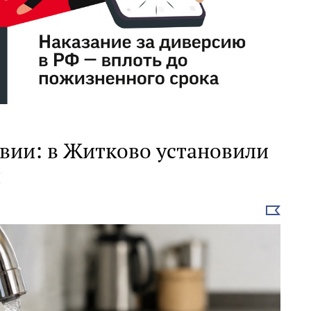
твии: в Житково установили
и
Выбрать
новость