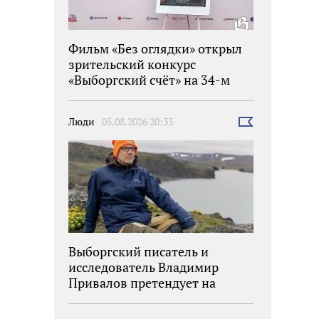
Фильм «Без оглядки» открыл
зрительский конкурс
«Выборгский счёт» на 34-м
фестивале «Окно в Европу»
Люди
05.08.2026 20:33
Выбрать
новость
Выборгский писатель и
исследователь Владимир
Привалов претендует на
награду «Знание.Премия»