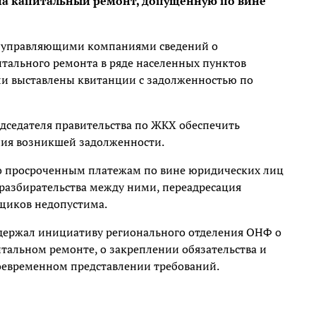
 на капитальный ремонт, допущенную по вине
я управляющими компаниями сведений о
тального ремонта в ряде населенных пунктов
и выставлены квитанции с задолженностью по
едседателя правительства по ЖКХ обеспечить
ния возникшей задолженности.
по просроченным платежам по вине юридических лиц
 разбирательства между ними, переадресация
щиков недопустима.
ддержал инициативу регионального отделения ОНФ о
тальном ремонте, о закреплении обязательства и
оевременном представлении требований.