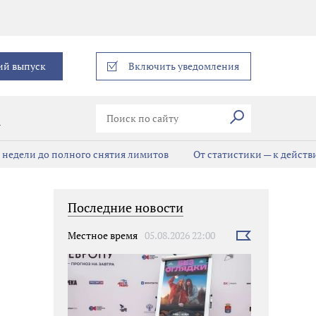
еграм
ий выпуск
Включить уведомления
Искать
В
е недели до полного снятия лимитов
От статистики — к дейст
Последние новости
Местное время
05.08.2026 22:00
Выбрать
новость