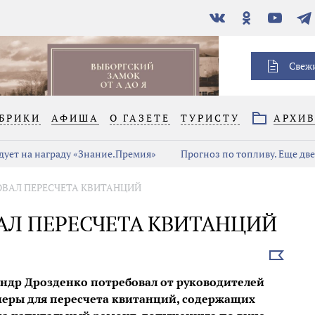
В
Одноклассники
YouTube
Тел
контакте
Свеж
БРИКИ
АФИША
О ГАЗЕТЕ
ТУРИСТУ
АРХИ
дует на награду «Знание.Премия»
Прогноз по топливу. Еще дв
ОВАЛ ПЕРЕСЧЕТА КВИТАНЦИЙ
АЛ ПЕРЕСЧЕТА КВИТАНЦИЙ
Выбрать
новость
андр Дрозденко потребовал от руководителей
еры для пересчета квитанций, содержащих