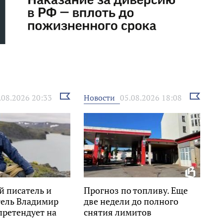
Выбрать
Выбрать
Новости
.08.2026 20:33
05.08.2026 18:08
новость
новость
й писатель и
Прогноз по топливу. Еще
тель Владимир
две недели до полного
претендует на
снятия лимитов