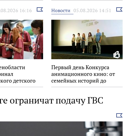
Знание.Премия»
Выбрать
Выбрать
Новости
.08.2026 16:16
05.08.2026 14:51
новость
новость
енобласти
Первый день Конкурса
финал
анимационного кино: от
кого детского
семейных историй до
ского форума
взрослых размышлений
рге ограничат подачу ГВС
Выбрать
новость