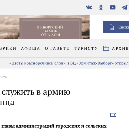
В
Одноклассники
YouTube
Тел
контакте
Свеж
БРИКИ
АФИША
О ГАЗЕТЕ
ТУРИСТУ
АРХИ
«Цветы красноречивей слов»: в ВЦ «Эрмитаж-Выборг» открыла
ить...
 служить в армию
анца
Выбрать
новость
 главы администраций городских и сельских