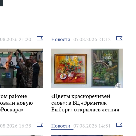
Выбрать
Выбрать
Новости
.08.2026 21:20
07.08.2026 21:12
новость
новость
ком районе
«Цветы красноречивей
овали новую
слов»: в ВЦ «Эрмитаж-
«Роскара»
Выборг» открылась летняя
выставка
Выбрать
Выбрать
Новости
.08.2026 16:33
07.08.2026 14:31
новость
новость