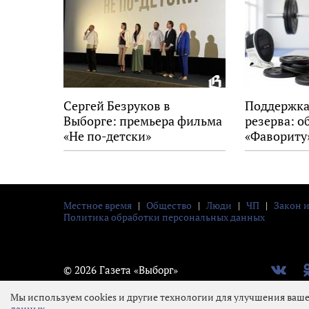
Сергей Безруков в
Поддержка
Выборге: премьера фильма
резерва: о
«Не по-детски»
«Фавориту
Местное время
|
Общество
|
Люди
|
ЧП
|
Закон 
Политика обработки персональных данных
В
Од
© 2026 Газета «Выборг»
контакт
Мы используем cookies и другие технологии для улучшения ваше
данных
.