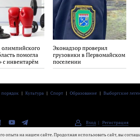
 олимпийского
Эконадзор проверил
бласть помогла
грузовики в Первомайском
» с инвентарём
поселении
и порядок
|
Культура
|
Спорт
|
Образование
|
Выборгские леге
ноклассники
YouTube
Телеграм
Вход
Регистрация
е
го опыта на нашем сайте. Продолжая использовать сайт, вы согла