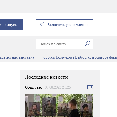
еграм
ий выпуск
Включить уведомления
Искать
В
сь летняя выставка
Сергей Безруков в Выборге: премьера фил
Последние новости
Общество
07.08.2026 21:25
Выбрать
новость