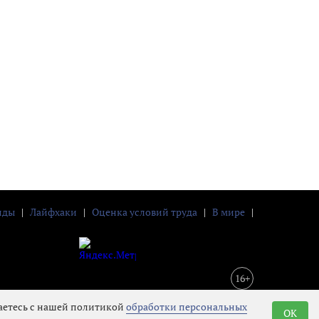
нды
|
Лайфхаки
|
Оценка условий труда
|
В мире
|
16+
шаетесь с нашей политикой
обработки персональных
OK