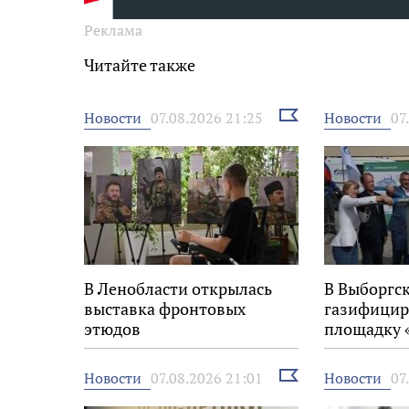
Реклама
Читайте также
Выбрать
Новости
Новости
07.08.2026 21:25
07
новость
В Ленобласти открылась
В Выборгс
выставка фронтовых
газифицир
этюдов
площадку 
Выбрать
Новости
Новости
07.08.2026 21:01
07
новость