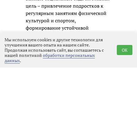
цель – привлечение подростков к
регулярным занятиям физической
культурой и спортом,
формирование устойчивой
привычки к здоровому образу
Мы используем cookies и другие технологии для
жизни. Кроме того, турнир помогает
улучшения вашего опыта на нашем сайте.
раскрыть одарённых волейболистов
Продолжая использовать сайт, вы соглашаетесь с
OK
нашей политикой
обработки персональных
и даёт им шанс заявить о себе.
данных
.
Мероприятие проводится в рамках
государственной программы «Спорт
России», что подчёркивает его
значимость для развития детского
спорта в регионе.
Юным спортсменам предстояло
продемонстрировать не только
отточенную технику владения
мячом, но и, что ещё важнее,
умение работать в команде. Формат