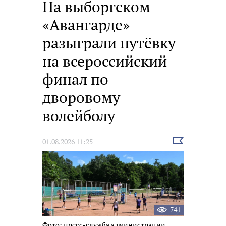
На выборгском
«Авангарде»
разыграли путёвку
на всероссийский
финал по
дворовому
волейболу
Выбрать
01.08.2026 11:25
новость
741
Фото: пресс-служба администрации