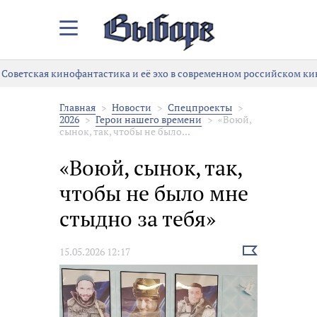
Закрыть/
Открыть
меню
Советская кинофантастика и её эхо в современном российском ки
Главная
Новости
Спецпроекты
2026
Герои нашего времени
«Воюй,
сынок, так, чтобы не было...
«Воюй, сынок, так,
чтобы не было мне
стыдно за тебя»
Выбрать
15.05.2026 12:17
новость