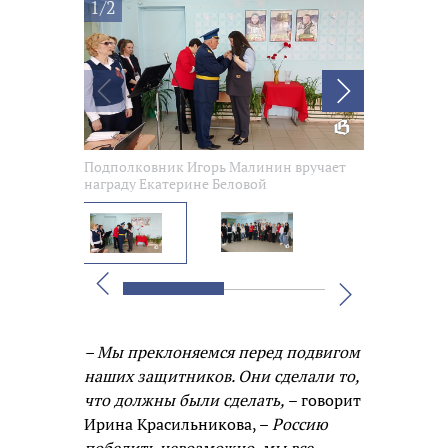
1/2
Подполковник Игорь Малинин вручает
У стены пам
награду Екатерине Беловой
Вперед
Назад
– Мы преклоняемся перед подвигом
наших защитников. Они сделали то,
что должны были сделать,
– говорит
Ирина Красильникова, –
Россию