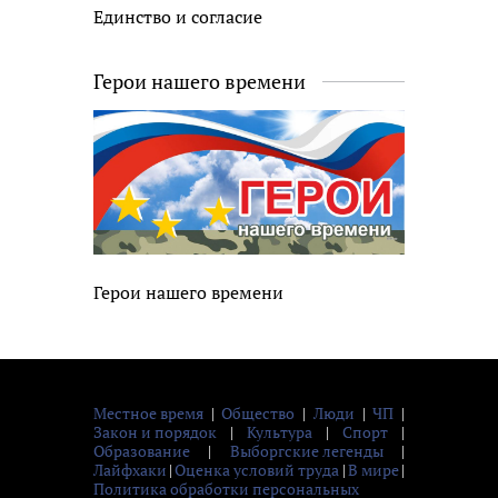
Единство и согласие
Герои нашего времени
Герои нашего времени
Местное время
|
Общество
|
Люди
|
ЧП
|
Закон и порядок
|
Культура
|
Спорт
|
Образование
|
Выборгские легенды
|
Лайфхаки
|
Оценка условий труда
|
В мире
|
Политика обработки персональных