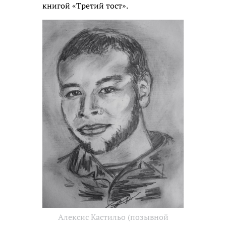
книгой «Третий тост».
Алексис Кастильо (позывной