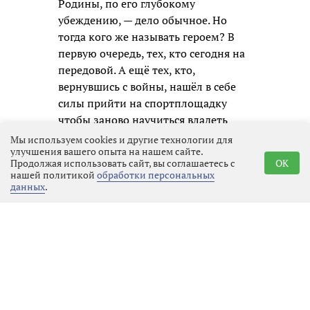
Родины, по его глубокому
убеждению, — дело обычное. Но
тогда кого же называть героем? В
первую очередь, тех, кто сегодня на
передовой. А ещё тех, кто,
вернувшись с войны, нашёл в себе
силы прийти на спортплощадку
чтобы заново научиться владеть
собственным телом.
Мы используем cookies и другие технологии для
улучшения вашего опыта на нашем сайте.
По словам Александра, привлечь
Продолжая использовать сайт, вы соглашаетесь с
OK
нашей политикой
обработки персональных
бойцов к спорту удаётся далеко не
данных
.
всегда. Всё упирается в личные
качества. Нужна
целеустремлённость — и никак
иначе. Он говорит прямо: «Если
человек хочет вино пить, он его и
будет пить. А если хочет жить
полноценно, преодолевать себя — он