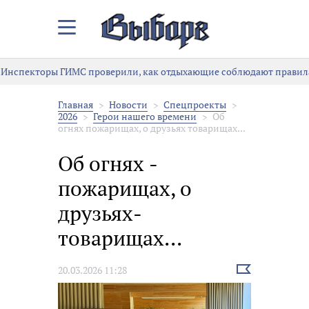
Закрыть/
Открыть
меню
Инспекторы ГИМС проверили, как отдыхающие соблюдают правила
Главная
Новости
Спецпроекты
2026
Герои нашего времени
Об
огнях ­пожарищах, о друзьях­ товарищах...
Об огнях ­
пожарищах, о
друзьях­
товарищах...
Выбрать
20.03.2026 11:28
новость