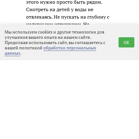
этого нужно просто быть рядом.
Смотреть на детей у воды не
отвлекаясь. Не пускать на глубину с
надувными игрушками. Не
оставлять одних даже на берегу.
Мы используем cookies и другие технологии для
улучшения вашего опыта на нашем сайте.
Помните: ребенок не всегда
Продолжая использовать сайт, вы соглашаетесь с
OK
способен в полной мере оценить
нашей политикой
обработки персональных
данных
.
опасность. Вы - способны. И вы -
отвечаете.
Реклама