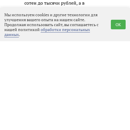
сотен до тысячи рублей, а в
некоторых случаях могут даже
Мы используем cookies и другие технологии для
лишить прав на управление судном
улучшения вашего опыта на нашем сайте.
на срок до полугода.
Продолжая использовать сайт, вы соглашаетесь с
OK
нашей политикой
обработки персональных
данных
.
При этом инспекторы не только
составляли протоколы, но и
проводили с людьми - и со
взрослыми, и с детьми - простые, но
очень важные беседы. Они просили
всегда надевать спасательные
жилеты на всех, кто находится на
борту, никогда не садиться за руль в
нетрезвом виде, обязательно
проверять исправность лодки или
катера перед выходом и следить за
прогнозом погоды. И если вдруг
случится беда, главное — не
паниковать и сразу звонить по