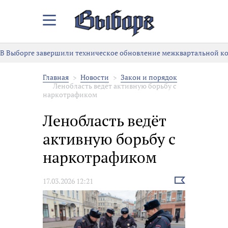
Закрыть/
Открыть
меню
В Выборге завершили техническое обновление межквартальной к
Главная
Новости
Закон и порядок
Ленобласть ведёт активную борьбу с
наркотрафиком
Ленобласть ведёт
активную борьбу с
наркотрафиком
Выбрать
17.03.2026 12:21
новость