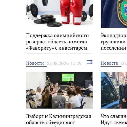
Поддержка олимпийского
Эконадзор
резерва: область помогла
грузовики
«Фавориту» с инвентарём
поселении
Выбрать
Новости
Новости
07.08.2026 12:29
07
новость
Выборг и Калининградская
Что слышн
область объединяют
Идут съемк