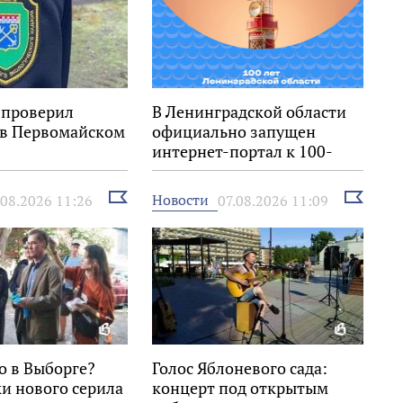
 проверил
В Ленинградской области
 в Первомайском
официально запущен
интернет-портал к 100-
летию региона
Выбрать
Выбрать
Новости
.08.2026 11:26
07.08.2026 11:09
новость
новость
о в Выборге?
Голос Яблоневого сада:
и нового серила
концерт под открытым