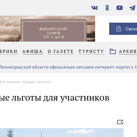
В
Одноклассники
YouTube
Тел
контакте
Свеж
БРИКИ
АФИША
О ГАЗЕТЕ
ТУРИСТУ
АРХИ
 Ленинградской области официально запущен интернет-портал к 1
 в законе: новые льготы...
ые льготы для участников
Выбрать
новость