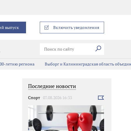
еграм
ий выпуск
Включить уведомления
Искать
В
00-летию региона
Выборг и Калининградская область объедин
Последние новости
Спорт
07.08.2026 16:33
Выбрать
новость