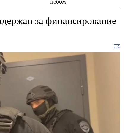
небом
адержан за финансирование
Выбрать
новость