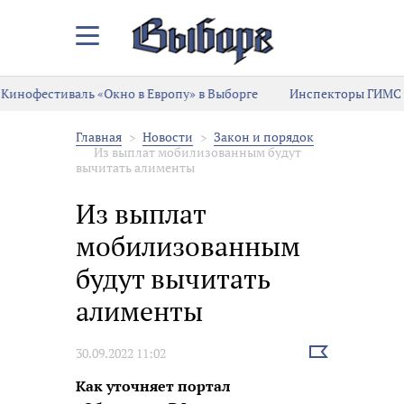
Закрыть/
Открыть
меню
Кинофестиваль «Окно в Европу» в Выборге
Инспекторы ГИМС 
Главная
Новости
Закон и порядок
Из выплат мобилизованным будут
вычитать алименты
Из выплат
мобилизованным
будут вычитать
алименты
Выбрать
30.09.2022 11:02
новость
Как уточняет портал