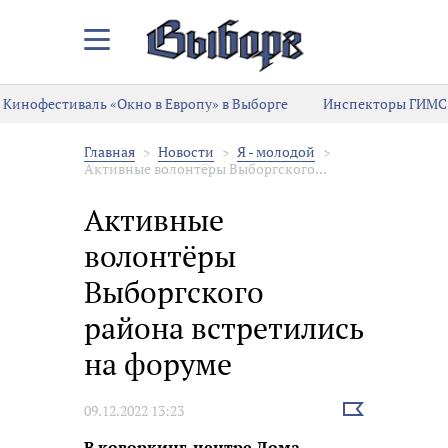
Закрыть/
Открыть
меню
Кинофестиваль «Окно в Европу» в Выборге
Инспекторы ГИМС 
Главная
Новости
Я - молодой
Активные волонтёры Выборгского...
Активные
волонтёры
Выборгского
района встретились
на форуме
Выбрать
09.12.2022 13:23
новость
В коворкинг-центре Дома