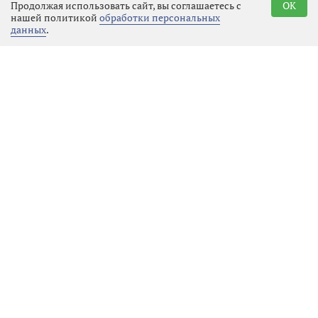
Продолжая использовать сайт, вы соглашаетесь с
OK
«Путешествие мечты» на поезде
нашей политикой
обработки персональных
через всю Россию!
данных
.
Реклама
Последние новости
Спорт
09.08.2026 00:36
Выбрать
новость