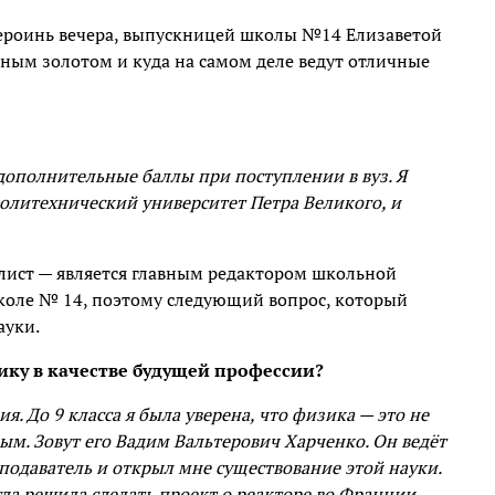
 героинь вечера, выпускницей школы №14 Елизаветой
ным золотом и куда на самом деле ведут отличные
дополнительные баллы при поступлении в вуз. Я
олитехнический университет Петра Великого, и
алист — является главным редактором школьной
 школе № 14, поэтому следующий вопрос, который
ауки.
ику в качестве будущей профессии?
. До 9 класса я была уверена, что физика — это не
м. Зовут его Вадим Вальтерович Харченко. Он ведёт
подаватель и открыл мне существование этой науки.
гда решила сделать проект о реакторе во Франции.