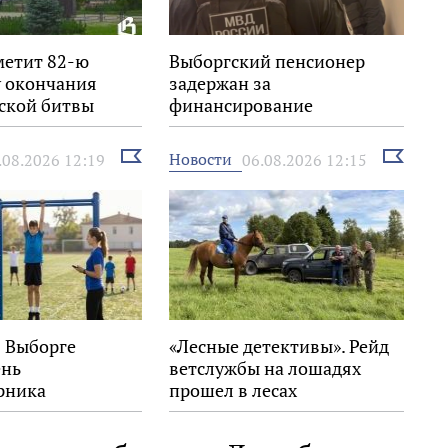
метит 82-ю
Выборгский пенсионер
 окончания
задержан за
ской битвы
финансирование
экстремизма
Выбрать
Выбрать
Новости
.08.2026 12:19
06.08.2026 12:15
новость
новость
в Выборге
«Лесные детективы». Рейд
ень
ветслужбы на лошадях
рника
прошел в лесах
Выборгского района