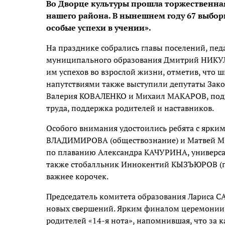
Во Дворце культуры прошла торжественна
нашего района. В нынешнем году 67 выбор
особые успехи в учении».
На празднике собрались главы поселений, педа
муниципального образования Дмитрий НИКУЛ
им успехов во взрослой жизни, отметив, что 
напутствиями также выступили депутаты Зако
Валерия КОВАЛЕНКО и Михаил МАКАРОВ, подче
труда, поддержка родителей и наставников.
Особого внимания удостоились ребята с ярки
ВЛАДИМИРОВА (обществознание) и Матвей МО
по плаванию Александра КАЧУРИНА, универса
также стобалльник Иннокентий КЫЗЪЮРОВ (пр
важнее корочек.
Председатель комитета образования Лариса 
новых свершений. Ярким финалом церемонии с
родителей «14-я нота», напомнившая, что за 