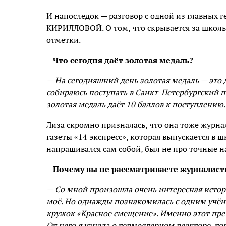
И напоследок — разговор с одной из главных
КИРИЛЛОВОЙ. О том, что скрывается за школь
отметки.
– Что сегодня даёт золотая медаль?
— На сегодняшний день золотая медаль — это 
собираюсь поступать в Санкт-Петербургский п
золотая медаль даёт 10 баллов к поступлению.
Лиза скромно призналась, что она тоже журн
газеты «14 экспресс», которая выпускается в
напрашивался сам собой, был не про точные н
– Почему вы не рассматриваете журналист
— Со мной произошла очень интересная история
моё. Но однажды познакомилась с одним учёны
кружок «Красное смещение». Именно этот пре
От него я узнала о термоядерном реакторе, то