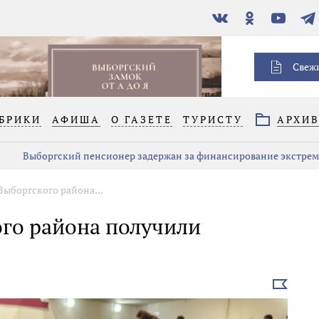
В
Одноклассники
YouTube
Тел
контакте
Свеж
БРИКИ
АФИША
О ГАЗЕТЕ
ТУРИСТУ
АРХИ
Выборгский пенсионер задержан за финансирование экстре
Выборгского района...
ого района получили
Выбрать
новость