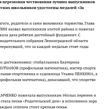
я церемония чествования лучших выпускников
гских школьников удостоены медалей «За
гоги, родители и сами виновники торжества. Глава
ИН назвал выпускников элитой района и пожелал
школа дала ребятам достойный фундамент. С
нодательного собрания Ленинградской области
ркнувший, что за каждой медалью стоят годы
ми достижениями: стобалльники Екатерина
ЛЧАНОВ (профильная математика), мастер спорта
льная спортсменка и художница Ульяна ПЕНКИНА, а
офильная математика), доказавший, что упорство
САМЧЕНКО пожелала выпускникам тёплых перемен и
тала песня «Родительский дом» в исполнении хора
каждым успехом стоит крепкая семья.