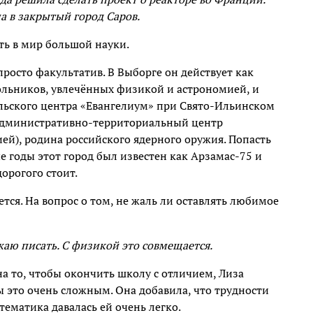
ла в закрытый город Саров.
ть в мир большой науки.
просто факультатив. В Выборге он действует как
ольников, увлечённых физикой и астрономией, и
ельского центра «Евангелиум» при Свято-Ильинском
 административно-территориальный центр
ей), родина российского ядерного оружия. Попасть
е годы этот город был известен как Арзамас-75 и
дорогого стоит.
тся. На вопрос о том, не жаль ли оставлять любимое
жаю писать. С физикой это совмещается.
на то, чтобы окончить школу с отличием, Лиза
бы это очень сложным. Она добавила, что трудности
тематика давалась ей очень легко.