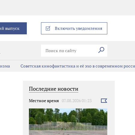
еграм
ий выпуск
Включить уведомления
Искать
В
мизма
Советская кинофантастика и её эхо в современном росс
Последние новости
Местное время
07.08.2026 01:23
Выбрать
новость