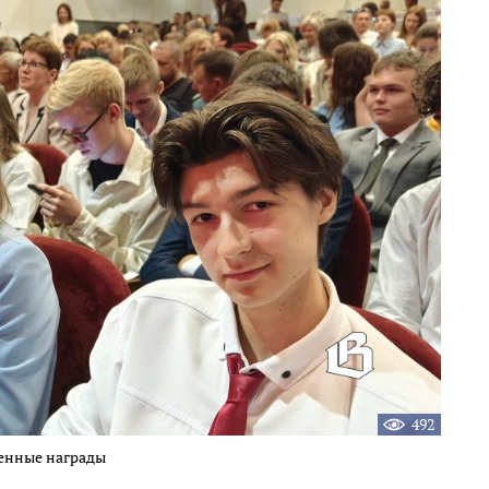
492
женные награды