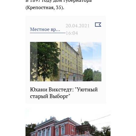
В 1897 году дом губернатора
(Крепостная, 35).
Выбрать
20.04.2021
Местное время
новость
16:04
Юхани Викстедт: "Уютный
старый Выборг"