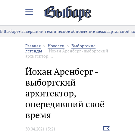
Закрыть/
Открыть
меню
В Выборге завершили техническое обновление межквартальной к
Главная
Новости
Выборгские
легенды
Йохан Аренберг - выборгский
архитектор,...
Йохан Аренберг -
выборгский
архитектор,
опередивший своё
время
Выбрать
30.04.2021 15:21
новость