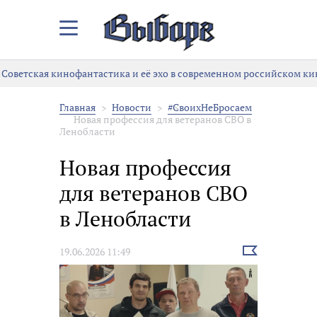
Закрыть/
Открыть
меню
Советская кинофантастика и её эхо в современном российском ки
Главная
Новости
#СвоихНеБросаем
Новая профессия для ветеранов СВО в
Ленобласти
Новая профессия
для ветеранов СВО
в Ленобласти
Выбрать
19.06.2026 11:49
новость