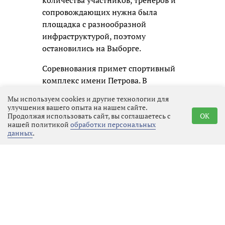
количества участников, тренеров и
сопровождающих нужна была
площадка с разнообразной
инфраструктурой, поэтому
остановились на Выборге.
Соревнования примет спортивный
комплекс имени Петрова. В
программу включены пулевая
Мы используем cookies и другие технологии для
стрельба, стрельба из лука,
улучшения вашего опыта на нашем сайте.
Продолжая использовать сайт, вы соглашаетесь с
OK
настольный теннис, пауэрлифтинг и
нашей политикой
обработки персональных
адаптивные виды спорта. Каждый
данных
.
атлет может выбрать не более трёх
направлений, чтобы нагрузка
распределялась разумно и при этом
у каждого была возможность
попробовать себя в разных
дисциплинах.
Подготовка ветеранов идёт по