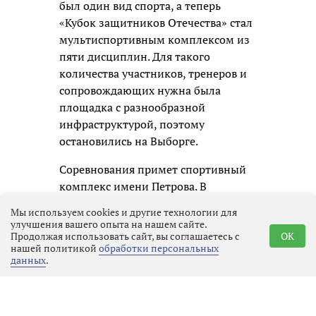
был один вид спорта, а теперь
«Кубок защитников Отечества» стал
мультиспортивным комплексом из
пяти дисциплин. Для такого
количества участников, тренеров и
сопровождающих нужна была
площадка с разнообразной
инфраструктурой, поэтому
остановились на Выборге.
Соревнования примет спортивный
комплекс имени Петрова. В
программу включены пулевая
Мы используем cookies и другие технологии для
стрельба, стрельба из лука,
улучшения вашего опыта на нашем сайте.
Продолжая использовать сайт, вы соглашаетесь с
OK
настольный теннис, пауэрлифтинг и
нашей политикой
обработки персональных
адаптивные виды спорта. Каждый
данных
.
атлет может выбрать не более трёх
направлений, чтобы нагрузка
распределялась разумно и при этом