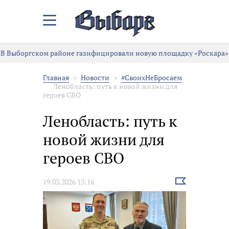
Закрыть/
Открыть
меню
В Выборгском районе газифицировали новую площадку «Роскара»
Главная
Новости
#СвоихНеБросаем
Ленобласть: путь к новой жизни для
героев СВО
Ленобласть: путь к
новой жизни для
героев СВО
Выбрать
19.03.2026 13:16
новость