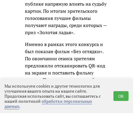
публике напрямую влиять на судьбу
картин. По итогам зрительского
голосования лучшие фильмы
получают награды, среди которых —
приз «Золотая ладья».
Именно в рамках этого конкурса и
был показан фильм «Без оглядки».
По окончании сеанса зрителям
предложили отсканировать QR-код
на экране и поставить фильму
оценку. По результатам подсчёта
Мы используем cookies и другие технологии для
таких голосов и будет определён
улучшения вашего опыта на нашем сайте.
обладатель зрительского приза.
Продолжая использовать сайт, вы соглашаетесь с
OK
нашей политикой
обработки персональных
Показ фильма «Без оглядки»
данных
.
Режиссёр фильма Наталья
Кончаловская призналась, что
любит пробовать новое и выразила