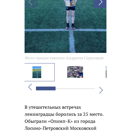
Фото предо
Фото предоставлено Андреем Серковым
Вперед
Назад
В утешительных встречах
ленинградцы боролись за 25 место.
Обыграли «Олимп-К» из города
Лосино-Петровский Московской