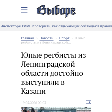
Закрыть/
Открыть
меню
Инспекторы ГИМС проверили, как отдыхающие соблюдают правила
Главная
Новости
Спорт
Юные
регбисты из Ленинградской...
Юные регбисты из
Ленинградской
области достойно
выступили в
Казани
Выбрать
19.05.2026 00:03
новость