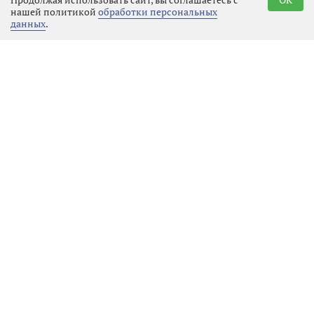
нашей политикой
обработки персональных
данных
.
Броня крепка, история жива: в
«Куутерселькя 1944» состоялся
фестиваль реконструкции
Местное время
09.08.2026 21:20
Выбрать
новость
«Путь к Победе»: в Выборге
отметили 82-ю годовщину
окончания Ленинградской
битвы
Культура
09.08.2026 17:54
Выбрать
новость