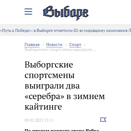
Закрыть/
Открыть
меню
«Путь к Победе»: в Выборге отметили 82-ю годовщину окончания 
Главная
Новости
Спорт
Выборгские спортсмены выиграли...
Выборгские
спортсмены
выиграли два
«серебра» в зимнем
кайтинге
Выбрать
09.02.2023 13:11
новость
По итогам первого этапа Кубка