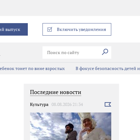
еграм
ий выпуск
Включить уведомления
Искать
В
ребенок тонет по вине взрослых
В фокусе безопасность детей 
Последние новости
Культура
08.08.2026 21:34
Выбрать
новость