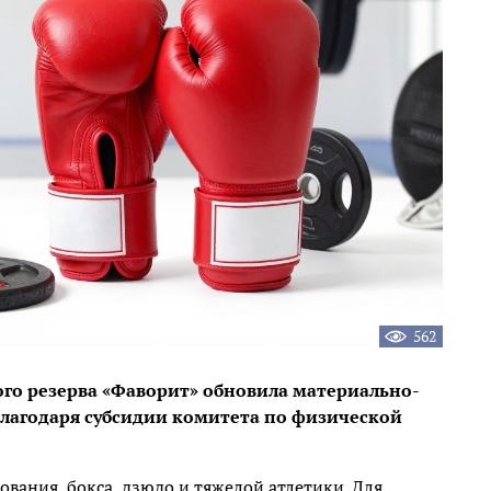
562
го резерва «Фаворит» обновила материально-
благодаря субсидии комитета по физической
вания, бокса, дзюдо и тяжелой атлетики. Для