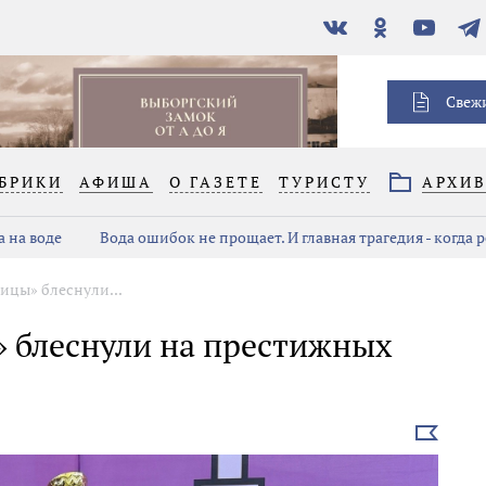
В
Одноклассники
YouTube
Тел
контакте
Свеж
БРИКИ
АФИША
О ГАЗЕТЕ
ТУРИСТУ
АРХИ
 на воде
Вода ошибок не прощает. И главная трагедия - когда 
ицы» блеснули...
 блеснули на престижных
Выбрать
новость