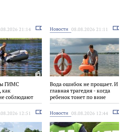
Выбрать
Выбрать
Новости
.08.2026 21:14
08.08.2026 21:11
новость
новость
ры ГИМС
Вода ошибок не прощает. И
 как
главная трагедия - когда
е соблюдают
ребенок тонет по вине
 воде
взрослых
Выбрать
Выбрать
Новости
.08.2026 12:51
08.08.2026 12:44
новость
новость