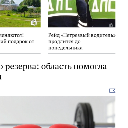
меняются!
Рейд «Нетрезвый водитель»
ий подарок от
продлится до
понедельника
 резерва: область помогла
м
Выбрать
новость