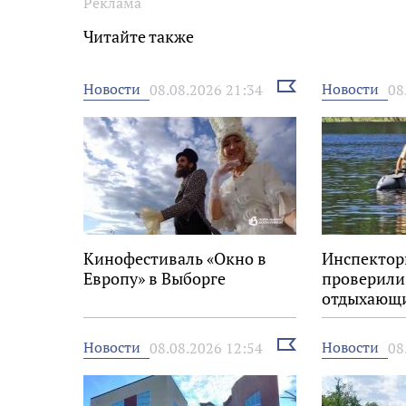
Реклама
Читайте также
Выбрать
Новости
Новости
08.08.2026 21:34
08
новость
Кинофестиваль «Окно в
Инспекто
Европу» в Выборге
проверили,
отдыхающи
правила на
Выбрать
Новости
Новости
08.08.2026 12:54
08
новость