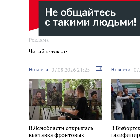
Реклама
Читайте также
Выбрать
Новости
Новости
07.08.2026 21:25
07
новость
В Ленобласти открылась
В Выборгс
выставка фронтовых
газифицир