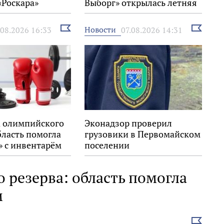
«Роскара»
Выборг» открылась летняя
выставка
Выбрать
Выбрать
Новости
.08.2026 16:33
07.08.2026 14:31
новость
новость
 олимпийского
Эконадзор проверил
бласть помогла
грузовики в Первомайском
» с инвентарём
поселении
 резерва: область помогла
м
Выбрать