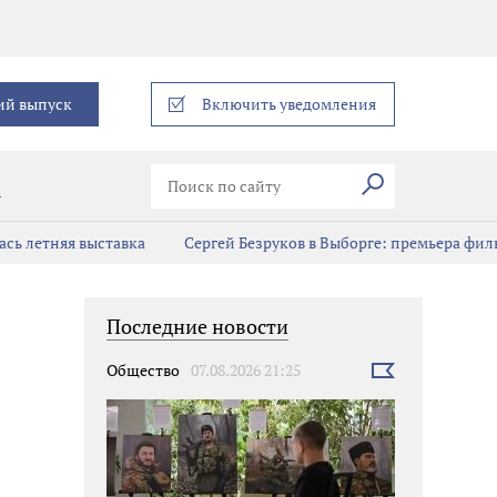
еграм
ий выпуск
Включить уведомления
Искать
В
сь летняя выставка
Сергей Безруков в Выборге: премьера фил
Последние новости
Общество
07.08.2026 21:25
Выбрать
новость