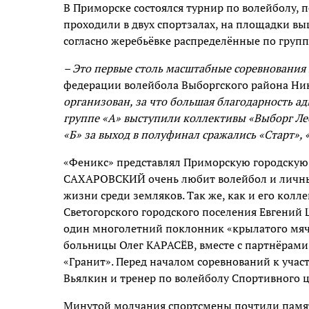
В Приморске состоялся турнир по волейболу,
проходили в двух спортзалах, на площадки вы
согласно жеребьёвке распределённые по группа
– Это первые столь масштабные соревнования
федерации волейбола Выборгского района Ни
организован, за что большая благодарность а
группе «А» выступили коллективы «Выборг Лес
«Б» за выход в полуфинал сражались «Старт», 
«Феникс» представлял Приморскую городскую
САХАРОВСКИЙ очень любит волейбол и личны
жизни среди земляков. Так же, как и его колл
Светогорского городского поселения Евгений
один многолетний поклонник «крылатого мяч
больницы Олег КАРАСЁВ, вместе с партнёрами 
«Гранит». Перед началом соревнований к учас
Вьялкин и тренер по волейболу Спортивного 
Минутой молчания спортсмены почтили памят