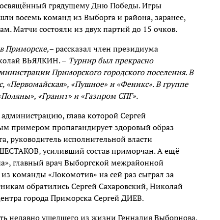
 посвящённый грядущему Дню Победы. Игры
шли восемь команд из Выборга и района, заранее,
м. Матчи состояли из двух партий до 15 очков.
 в Приморске,
– рассказал член президиума
колай ВЬЯЛКИН. –
Турнир был прекрасно
дминистрации Приморского городского поселения. В
, «Первомайская», «Пушное» и «Феникс». В группе
«Поляны», «Гранит» и «Газпром СПГ».
 администрацию, глава которой Сергей
м примером пропагандирует здоровый образ
ега, руководитель исполнительной власти
 ШЕСТАКОВ, усиливший состав приморчан. А ещё
а», главный врач Выборгской межрайонной
из команды «Локомотив» на сей раз сыграл за
тникам обратились Сергей Сахаровский, Николай
центра города Приморска Сергей ДИЕВ.
ь недавно ушедшего из жизни Геннадия Выборнова,