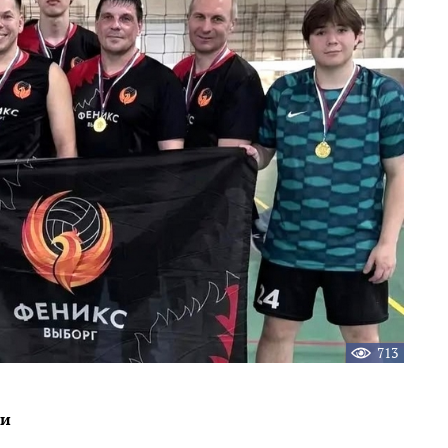
713
ли