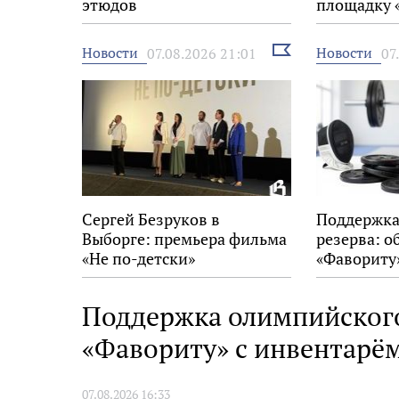
этюдов
площадку 
Выбрать
Новости
Новости
07.08.2026 21:01
07
новость
Сергей Безруков в
Поддержка
Выборге: премьера фильма
резерва: о
«Не по-детски»
«Фавориту
Поддержка олимпийского
«Фавориту» с инвентарё
07.08.2026 16:33