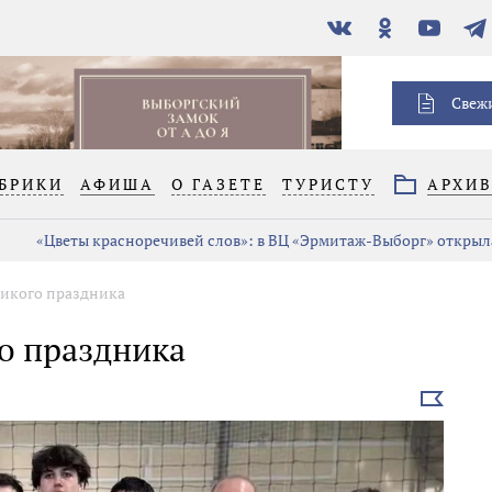
В
Одноклассники
YouTube
Тел
контакте
Свеж
БРИКИ
АФИША
О ГАЗЕТЕ
ТУРИСТУ
АРХИ
«Цветы красноречивей слов»: в ВЦ «Эрмитаж-Выборг» открыла
ликого праздника
го праздника
Выбрать
новость