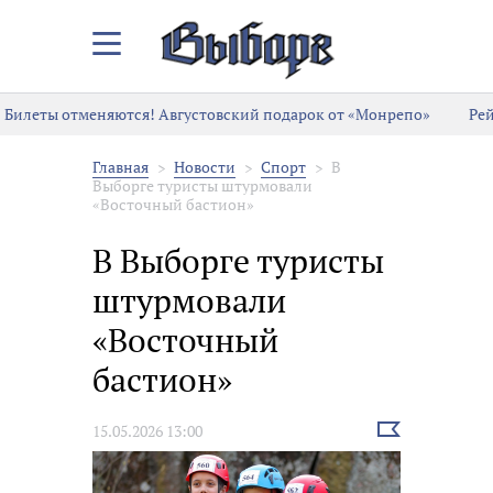
Закрыть/
Открыть
меню
Билеты отменяются! Августовский подарок от «Монрепо»
Рей
Главная
Новости
Спорт
В
Выборге туристы штурмовали
«Восточный бастион»
В Выборге туристы
штурмовали
«Восточный
бастион»
Выбрать
15.05.2026 13:00
новость