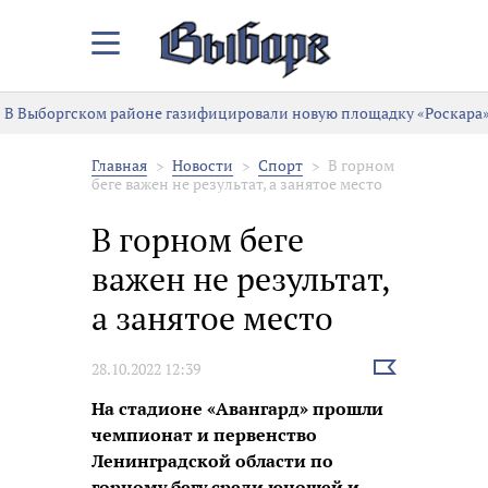
Закрыть/
Открыть
меню
В Выборгском районе газифицировали новую площадку «Роскара»
Главная
Новости
Спорт
В горном
беге важен не результат, а занятое место
В горном беге
важен не результат,
а занятое место
Выбрать
28.10.2022 12:39
новость
На стадионе «Авангард» прошли
чемпионат и первенство
Ленинградской области по
горному бегу среди юношей и