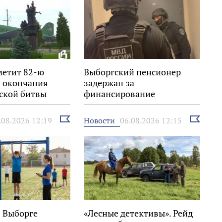
метит 82-ю
Выборгский пенсионер
 окончания
задержан за
ской битвы
финансирование
экстремизма
Выбрать
Выбрать
Новости
.08.2026 12:19
06.08.2026 12:15
новость
новость
в Выборге
«Лесные детективы». Рейд