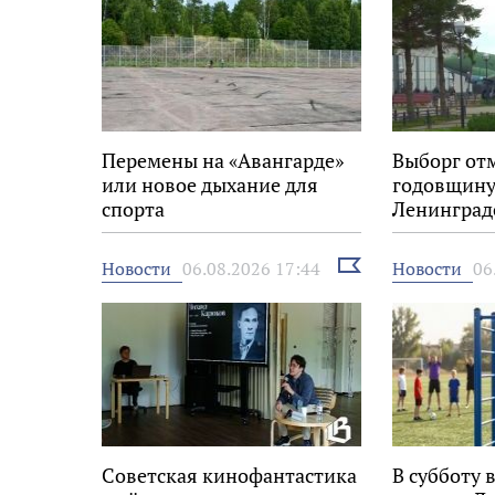
Перемены на «Авангарде»
Выборг от
или новое дыхание для
годовщину
спорта
Ленинград
Выбрать
Новости
Новости
06.08.2026 17:44
06
новость
Советская кинофантастика
В субботу 