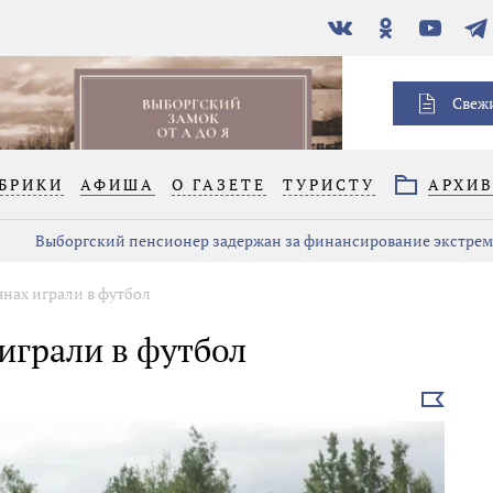
В
Одноклассники
YouTube
Тел
контакте
Свеж
БРИКИ
АФИША
О ГАЗЕТЕ
ТУРИСТУ
АРХИ
Выборгский пенсионер задержан за финансирование экстре
янах играли в футбол
 играли в футбол
Выбрать
новость