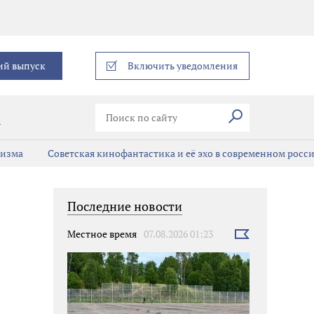
еграм
ий выпуск
Включить уведомления
Искать
В
мизма
Советская кинофантастика и её эхо в современном росс
Последние новости
Местное время
07.08.2026 01:23
Выбрать
новость