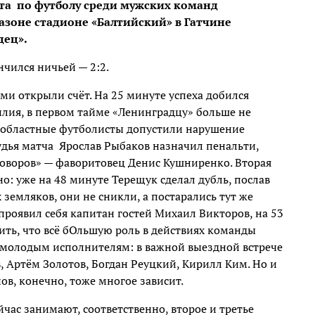
та
по футболу среди мужских команд
азоне стадионе «Балтийский» в Гатчине
дец».
чился ничьей — 2:2.
и открыли счёт. На 25 минуте успеха добился
лия, в первом тайме «Ленинградцу» больше не
те областные футболисты допустили нарушение
удья матча
Ярослав Рыбаков назначил пенальти,
оворов» — фаворитовец Денис Кушниренко. Вторая
о: уже на 48 минуте Терещук сделал дубль, послав
х земляков, они не сникли, а постарались тут же
 проявил себя капитан гостей Михаил Викторов, на 53
ть, что всё бОльшую роль в действиях команды
 молодым исполнителям: в важной выездной встрече
 Артём Золотов, Богдан Реуцкий, Кирилл Ким. Но и
ов, конечно, тоже многое зависит.
час занимают, соответственно, второе и третье