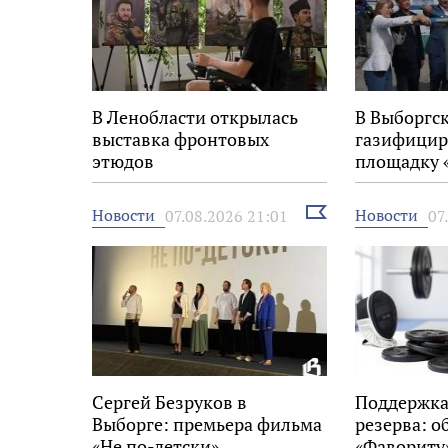
В Ленобласти открылась
В Выборгс
выставка фронтовых
газифицир
этюдов
площадку 
Выбрать
Новости
Новости
07.08.2026 21:01
07
новость
Сергей Безруков в
Поддержка
Выборге: премьера фильма
резерва: о
«Не по-детски»
«Фавориту