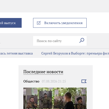
еграм
ий выпуск
Включить уведомления
Искать
В
сь летняя выставка
Сергей Безруков в Выборге: премьера фил
Последние новости
Общество
07.08.2026 21:25
Выбрать
новость