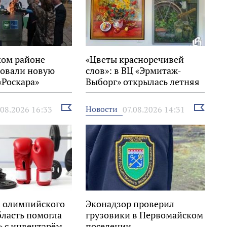
ком районе
«Цветы красноречивей
овали новую
слов»: в ВЦ «Эрмитаж-
«Роскара»
Выборг» открылась летняя
выставка
Выбрать
Выбрать
Новости
.08.2026 16:33
07.08.2026 14:31
новость
новость
 олимпийского
Эконадзор проверил
бласть помогла
грузовики в Первомайском
» с инвентарём
поселении