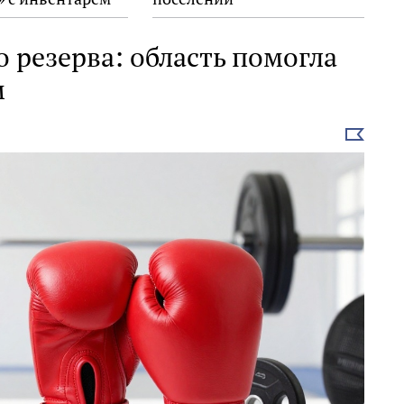
 резерва: область помогла
м
Выбрать
новость