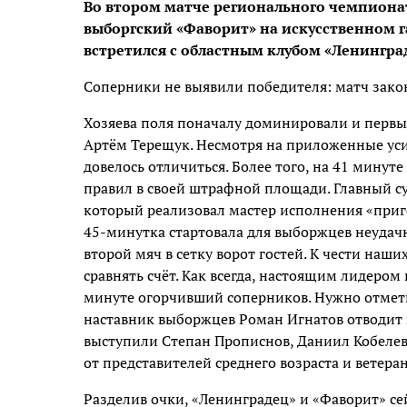
Во втором матче регионального чемпиона
выборгский «Фаворит» на искусственном г
встретился с областным клубом «Ленингра
Соперники не выявили победителя: матч закон
Хозяева поля поначалу доминировали и первым
Артём Терещук. Несмотря на приложенные уси
довелось отличиться. Более того, на 41 мину
правил в своей штрафной площади. Главный с
который реализовал мастер исполнения «приг
45-минутка стартовала для выборжцев неудачн
второй мяч в сетку ворот гостей. К чести наши
сравнять счёт. Как всегда, настоящим лидером
минуте огорчивший соперников. Нужно отмети
наставник выборжцев Роман Игнатов отводит
выступили Степан Прописнов, Даниил Кобелев,
от представителей среднего возраста и ветеран
Разделив очки, «Ленинградец» и «Фаворит» сей