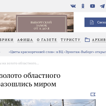
В
Одноклассники
YouTube
Тел
контакте
Свеж
БРИКИ
АФИША
О ГАЗЕТЕ
ТУРИСТУ
АРХИ
«Цветы красноречивей слов»: в ВЦ «Эрмитаж-Выборг» открыла
 на золото областного...
золото областного
разошлись миром
Выбрать
новость