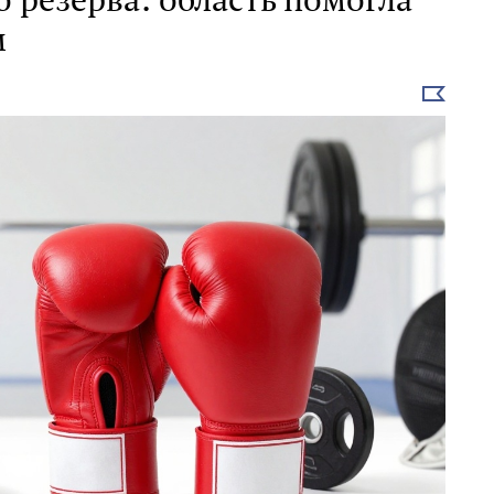
м
Выбрать
новость