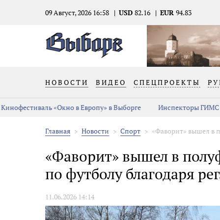
09 Август, 2026 16:58
USD
82.16
EUR
94.83
НОВОСТИ
ВИДЕО
СПЕЦПРОЕКТЫ
РУ
Кинофестиваль «Окно в Европу» в Выборге
Инспекторы ГИМС п
Главная
Новости
Спорт
«Фаворит» вышел в п
«Фаворит» вышел в полу
по футболу благодаря ре
11.06.2026 14:14