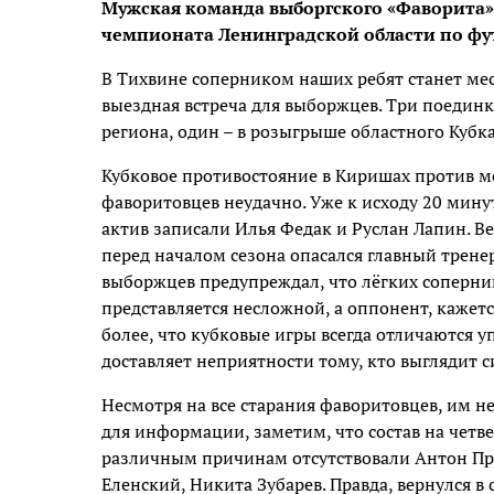
Мужская команда выборгского «Фаворита» 
чемпионата Ленинградской области по фу
В Тихвине соперником наших ребят станет мес
выездная встреча для выборжцев. Три поедин
региона, один – в розыгрыше областного Кубка
Кубковое противостояние в Киришах против м
фаворитовцев неудачно. Уже к исходу 20 минут
актив записали Илья Федак и Руслан Лапин. В
перед началом сезона опасался главный трен
выборжцев предупреждал, что лёгких соперник
представляется несложной, а оппонент, кажется
более, что кубковые игры всегда отличаются уп
доставляет неприятности тому, кто выглядит с
Несмотря на все старания фаворитовцев, им не
для информации, заметим, что состав на четв
различным причинам отсутствовали Антон Пр
Еленский, Никита Зубарев. Правда, вернулся 