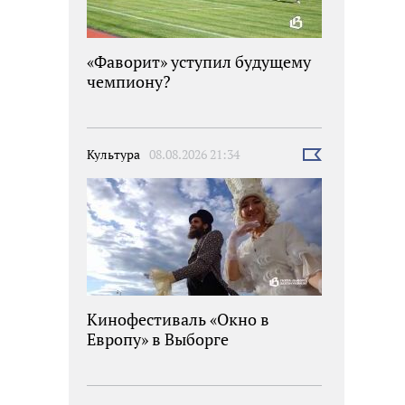
«Фаворит» уступил будущему
чемпиону?
Культура
08.08.2026 21:34
Выбрать
новость
Кинофестиваль «Окно в
Европу» в Выборге