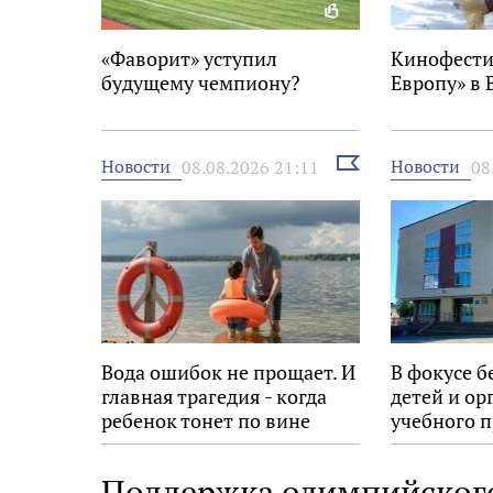
«Фаворит» уступил
Кинофести
будущему чемпиону?
Европу» в 
Выбрать
Новости
Новости
08.08.2026 21:11
08
новость
Вода ошибок не прощает. И
В фокусе б
главная трагедия - когда
детей и ор
ребенок тонет по вине
учебного п
взрослых
Поддержка олимпийского