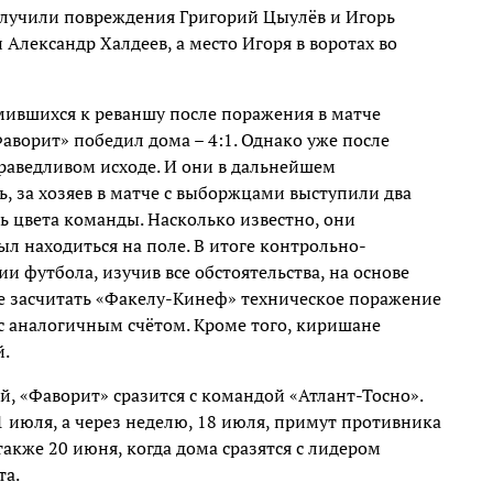
олучили повреждения Григорий Цыулёв и Игорь
 Александр Халдеев, а место Игоря в воротах во
мившихся к реваншу после поражения в матче
аворит» победил дома – 4:1. Однако уже после
раведливом исходе. И они в дальнейшем
сь, за хозяев в матче с выборжцами выступили два
ь цвета команды. Насколько известно, они
ыл находиться на поле. В итоге контрольно-
футбола, изучив все обстоятельства, на основе
е засчитать «Факелу-Кинеф» техническое поражение
 с аналогичным счётом. Кроме того, киришане
й.
й, «Фаворит» сразится с командой «Атлант-Тосно».
1 июля, а через неделю, 18 июля, примут противника
также 20 июня, когда дома сразятся с лидером
та.