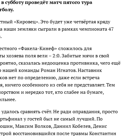
в субботу проведёт матч пятого тура
тболу.
тный «Кировец». Это будет уже четвёртая кряду
ка наши земляки сыграли в рамках чемпионата 47
.
естного «Факела-Кинеф» сложилось для
ы хозяева поля вели – 2:0. Забитые мячи в свой
ероятно, сказалась недооценка противника, чего ещё
ер нашей команды Роман Игнатов. Наставник
ов нет по определению, даже если встреча
, ничего особенного из себя не представляет. Тем
орством и нередко тот, кто слабее на бумаге,
ильнее.
 удалось сравнять счёт. Не ради оправдания, просто
ертьфинал у гостей был не самый лучший. По
ошин, Максим Волков, Даниил Кобелев, Денис
в строй восстановившийся после травмы Константин