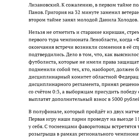
Лизановский. К сожалению, в первом тайме п
Панов. Григория на 32 минуте заменил ветеран
втором тайме занял молодой Данила Холодов.
Нельзя не отметить и старание киришан, стре
первого тура чемпионата Ленобласти, когда «Ф
окончания встречи возникли сомнения в её сп
подтвердились. Дело в том, что, как выяснило
футболиста, которые не имели права защищат
подменили собой тех, кто, наоборот, должен б
дисциплинарный комитет областной Федерации 
дисциплинарного регламента, принял решени
со счётом 0:3, а выборжцам присудить победу
выплатят дополнительный взнос в 5000 рубле
В полуфинале, который пройдёт из двух матче
Первая игру наши парни проведут на выезде 1
у себя. С тосненцами фаворитовцы встретятся 
розыгрыша в рамках регионального чемпиона