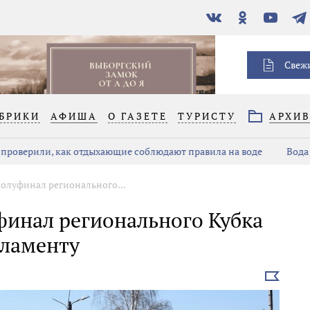
В
Одноклассники
YouTube
Тел
контакте
Свеж
БРИКИ
АФИША
О ГАЗЕТЕ
ТУРИСТУ
АРХИ
роверили, как отдыхающие соблюдают правила на воде
Вода 
олуфинал регионального...
финал регионального Кубка
гламенту
Выбрать
новость