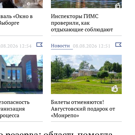
валь «Окно в
Инспекторы ГИМС
Выборге
проверили, как
отдыхающие соблюдают
правила на воде
Выбрать
Выбрать
Новости
.08.2026 12:54
08.08.2026 12:51
новость
новость
езопасность
Билеты отменяются!
ганизация
Августовский подарок от
роцесса
«Монрепо»
 резерва: область помогла