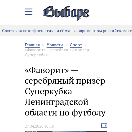
Закрыть/
Открыть
меню
Советская кинофантастика и её эхо в современном российском ки
Главная
Новости
Спорт
«Фаворит» — серебряный призёр
Суперкубка...
«Фаворит» —
серебряный призёр
Суперкубка
Ленинградской
области по футболу
Выбрать
27.04.2026 16:16
новость