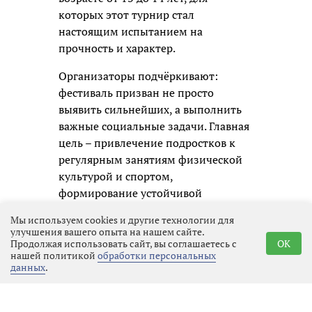
которых этот турнир стал
настоящим испытанием на
прочность и характер.
Организаторы подчёркивают:
фестиваль призван не просто
выявить сильнейших, а выполнить
важные социальные задачи. Главная
цель – привлечение подростков к
регулярным занятиям физической
культурой и спортом,
формирование устойчивой
привычки к здоровому образу
Мы используем cookies и другие технологии для
жизни. Кроме того, турнир помогает
улучшения вашего опыта на нашем сайте.
раскрыть одарённых волейболистов
Продолжая использовать сайт, вы соглашаетесь с
OK
нашей политикой
обработки персональных
и даёт им шанс заявить о себе.
данных
.
Мероприятие проводится в рамках
государственной программы «Спорт
России», что подчёркивает его