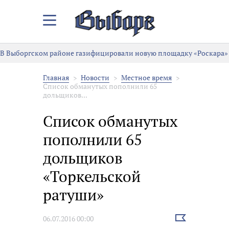
Закрыть/
Открыть
меню
В Выборгском районе газифицировали новую площадку «Роскара»
Главная
Новости
Местное время
Список обманутых пополнили 65
дольщиков...
Список обманутых
пополнили 65
дольщиков
«Торкельской
ратуши»
Выбрать
06.07.2016 00:00
новость