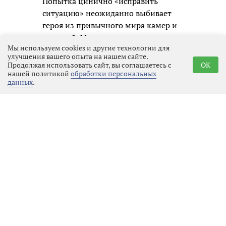
Попытка цинично «исправить
ситуацию» неожиданно выбивает
героя из привычного мира камер и
соцсетей. Марк сталкивается с
Мы используем cookies и другие технологии для
реальной жизнью и погружается в
улучшения вашего опыта на нашем сайте.
проблемы совершенно разных
Продолжая использовать сайт, вы соглашаетесь с
OK
людей: неравнодушного школьного
нашей политикой
обработки персональных
данных
.
учителя в исполнении Фёдора
Добронравова, строгого нотариуса
(Мария Аронова), её дочери и
увлечённых волонтёров. Постепенно
участие в чужих судьбах и череда
простых добрых дел кардинально
меняют самого телеведущего,
заставляя его впервые по-
настоящему взглянуть на
окружающий мир и переосмыслить
собственные ценности.