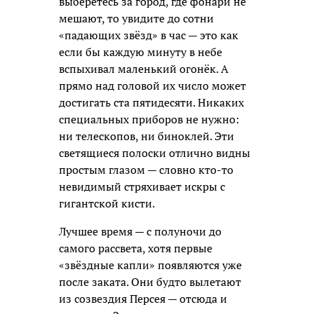
выберетесь за город, где фонари не
мешают, то увидите до сотни
«падающих звёзд» в час — это как
если бы каждую минуту в небе
вспыхивал маленький огонёк. А
прямо над головой их число может
достигать ста пятидесяти. Никаких
специальных приборов не нужно:
ни телескопов, ни биноклей. Эти
светящиеся полоски отлично видны
простым глазом — словно кто-то
невидимый стряхивает искры с
гигантской кисти.
Лучшее время — с полуночи до
самого рассвета, хотя первые
«звёздные капли» появляются уже
после заката. Они будто вылетают
из созвездия Персея — отсюда и