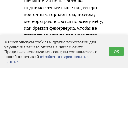
название. За ночь эта точка
поднимается всё выше над северо-
восточным горизонтом, поэтому
метеоры разлетаются по всему небу,
как брызги фейерверка. Чтобы не
потеряться, ищите для ориентира
Персея, Кассиопею и яркую звезду
Мы используем cookies и другие технологии для
улучшения вашего опыта на нашем сайте.
Капеллу — они будут вашими
Продолжая использовать сайт, вы соглашаетесь с
OK
надёжными маяками.
нашей политикой
обработки персональных
данных
.
В этом году нам особенно повезло: в
ночь пика Луна будет совсем
новенькой, почти невидимой, и не
засветит небо своим боковым
светом. Поэтому «звёздный дождь»
получится чистым и насыщенным. И
это ещё не всё! Перед рассветом
можно устроить дополнительную
игру: отыскать на небе несколько