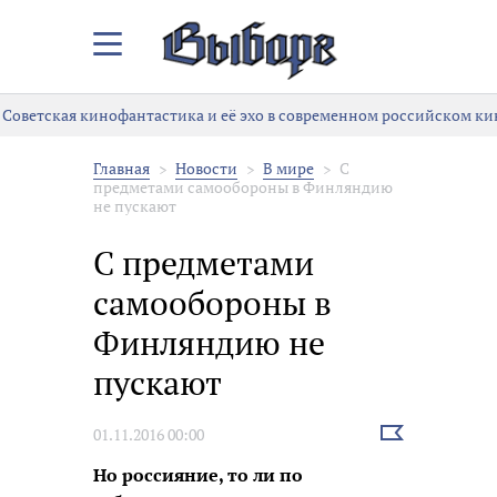
Закрыть/
Открыть
меню
Советская кинофантастика и её эхо в современном российском ки
Главная
Новости
В мире
С
предметами самообороны в Финляндию
не пускают
С предметами
самообороны в
Финляндию не
пускают
Выбрать
01.11.2016 00:00
новость
Но россияние, то ли по