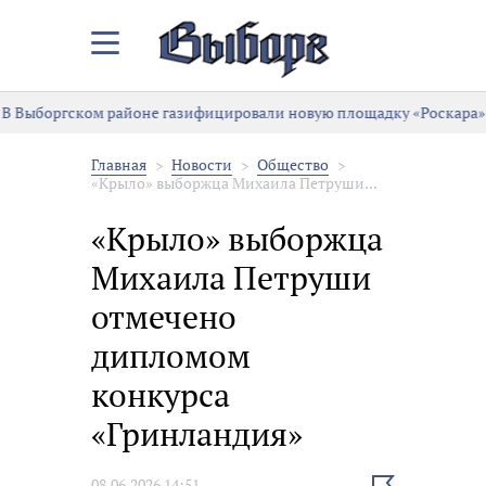
Закрыть/
Открыть
меню
В Выборгском районе газифицировали новую площадку «Роскара»
Главная
Новости
Общество
«Крыло» выборжца Михаила Петруши...
«Крыло» выборжца
Михаила Петруши
отмечено
дипломом
конкурса
«Гринландия»
Выбрать
08.06.2026 14:51