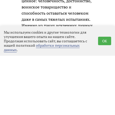
ценное: человечность, достоинство,
воинское товарищество и
способность оставаться человеком
даже в самых тяжелых испытаниях.
Именно из таких искренних личных
образов и складывается честная
Мы используем cookies и другие технологии для
улучшения вашего опыта на нашем сайте.
память о нашем времени для
Продолжая использовать сайт, вы соглашаетесь с
OK
будущих поколений.
нашей политикой
обработки персональных
данных
.
Реклама
Последние новости